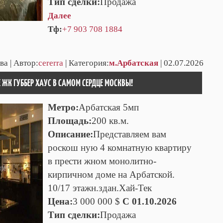
Тип сделки:
Продажа
Далее
Тф:
+7 903 708 1884
ва | Автор:
cererra
| Категория:
м.Арбатская
| 02.07.2026
 ЖК ГУББЕР ХАУС В САМОМ СЕРДЦЕ МОСКВЫ!
Метро:
Арбатская 5мп
Площадь:
200 кв.м.
Описание:
Представляем вам
роскош ную 4 комнатную квартиру
в прести жном монолитно-
кирпичном доме на Арбатской.
10/17 этажн.здан.Хай-Тек
Цена:
3 000 000 $
C 01.10.2026
Тип сделки:
Продажа