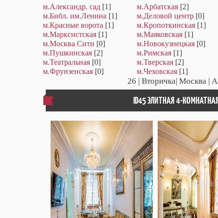
м.Александр. сад
[1]
м.Арбатская
[2]
м.Библ. им.Ленина
[1]
м.Деловой центр
[0]
м.Красные ворота
[1]
м.Кропоткинская
[1]
м.Марксистская
[1]
м.Маяковская
[1]
м.Москва Сити
[0]
м.Новокузнецкая
[0]
м.Пушкинская
[2]
м.Римская
[1]
м.Театральная
[0]
м.Тверская
[2]
м.Фрунзенская
[0]
м.Чеховская
[1]
26
| Вторичка| Москва | А
ID45 ЭЛИТНАЯ 4-КОМНАТНА