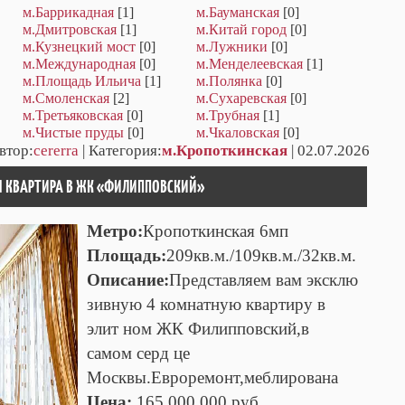
м.Баррикадная
[1]
м.Бауманская
[0]
м.Дмитровская
[1]
м.Китай город
[0]
м.Кузнецкий мост
[0]
м.Лужники
[0]
м.Международная
[0]
м.Менделеевская
[1]
м.Площадь Ильича
[1]
м.Полянка
[0]
м.Смоленская
[2]
м.Сухаревская
[0]
м.Третьяковская
[0]
м.Трубная
[1]
м.Чистые пруды
[0]
м.Чкаловская
[0]
втор:
cererra
| Категория:
м.Кропоткинская
| 02.07.2026
Я КВАРТИРА В ЖК «ФИЛИППОВСКИЙ»
Метро:
Кропоткинская 6мп
Площадь:
209кв.м./109кв.м./32кв.м.
Описание:
Представляем вам эксклю
зивную 4 комнатную квартиру в
элит ном ЖК Филипповский,в
самом серд це
Москвы.Евроремонт,меблирована
Цена:
165 000 000 руб