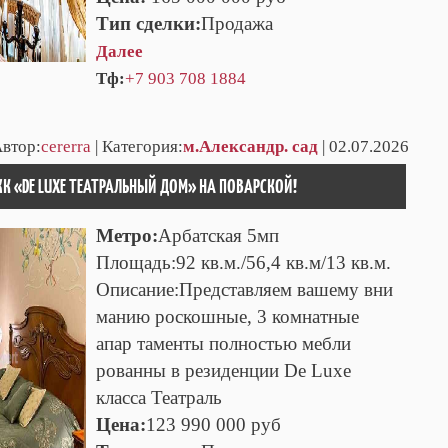
Тип сделки:
Продажа
Далее
Тф:
+7 903 708 1884
Автор:
cererra
| Категория:
м.Александр. сад
| 02.07.2026
К «DE LUXE ТЕАТРАЛЬНЫЙ ДОМ» НА ПОВАРСКОЙ!
Метро:
Арбатская 5мп
Площадь:92 кв.м./56,4 кв.м/13 кв.м.
Описание:Представляем вашему вни
манию роскошные, 3 комнатные
апар таменты полностью мебли
рованны в резиденции De Luxe
класса Театраль
Цена:
123 990 000 руб