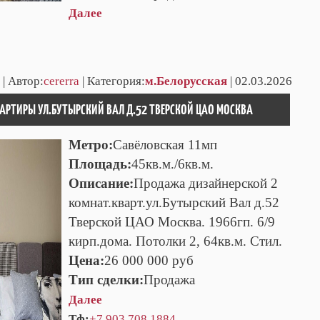
Далее
 | Автор:
cererra
| Категория:
м.Белорусская
| 02.03.2026
АРТИРЫ УЛ.БУТЫРСКИЙ ВАЛ Д.52 ТВЕРСКОЙ ЦАО МОСКВА
Метро:
Савёловская 11мп
Площадь:
45кв.м./6кв.м.
Описание:
Продажа дизайнерской 2
комнат.кварт.ул.Бутырский Вал д.52
Тверской ЦАО Москва. 1966гп. 6/9
кирп.дома. Потолки 2, 64кв.м. Стил.
Цена:
26 000 000 руб
Тип сделки:
Продажа
Далее
Тф:
+7 903 708 1884