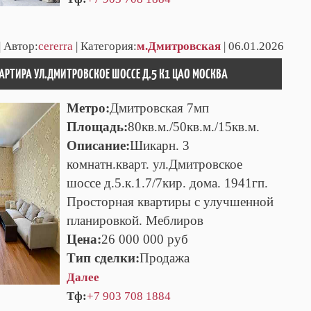
| Автор:
cererra
| Категория:
м.Дмитровская
| 06.01.2026
РТИРА УЛ.ДМИТРОВСКОЕ ШОССЕ Д.5 К1 ЦАО МОСКВА
Метро:
Дмитровская 7мп
Площадь:
80кв.м./50кв.м./15кв.м.
Описание:
Шикарн. 3
комнатн.кварт. ул.Дмитровское
шоссе д.5.к.1.7/7кир. дома. 1941гп.
Просторная квартиры с улучшенной
планировкой. Меблиров
Цена:
26 000 000 руб
Тип сделки:
Продажа
Далее
Тф:
+7 903 708 1884