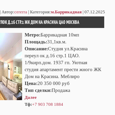
| Автор:
cererra
| Категория:
м.Баррикадная
| 07.12.2025
УЛОК Д.16 СТР.1 ЖК ДОМ НА КРАСИНА ЦАО МОСКВА
Метро:
Баррикадная 10мп
Площадь:
31,1кв.м.
Описание:
Студия ул.Красина
переул ок д.16 стр.1 ЦАО.
1/9кирп.дом. 1937 гп. Уютная
студия апартамент прести жного ЖК
Дом на Красина. Меблиро
Цена:
20 350 000 руб
Тип сделки:
Продажа
Далее
Тф:
+7 903 708 1884