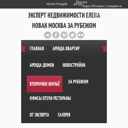
Москва
РЕГИСТРАЦИЯ
ВХОД
Карта Москвы с улицами и
номерами домов онлайн —
ЭКСПЕРТ НЕДВИЖИМОСТИ ЕЛЕНА
Яндекс.Карты
НОВАК МОСКВА ЗА РУБЕЖОМ
Публичный сайт эксперта автора
web дизайнера
+7 903 708 1884
ГЛАВНАЯ
АРЕНДА КВАРТИР
АРЕНДА ДОМОВ
НОВОСТРОЙКИ
ЗА РУБЕЖОМ
ВТОРИЧНОЕ ЖИЛЬЁ
ОФИСЫ ОТЕЛИ РЕСТОРАНЫ
ОТ ЭКСПЕРТА
ГАЛЕРЕЯ