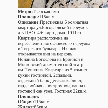
Метро:
Тверская 5мп
Площадь:
115кв.м.
Описание:
Престижная 5 комнатная
квартира ул.Богословский переулок
д.3 ЦАО. 4/6 кирп.дома. 1911гп.
Квартира расположена на
пересечении Богословского переулка
и Тверского бульвара. Из окон
открывается вид на церковь
Ионанна Богослова на Бронной и
Московский драматический театр
им.Пушкина. Квартира из 5 комнат
кухни гостинлой, 2спальни,
отдельный блок детская-кабинет,
гардеробная с построчной, ванна и
гостевой сан.узел. Гостиная 22кв.м.
Площади:
Общая:
115кв.м.
Жилая:
86кв.м.