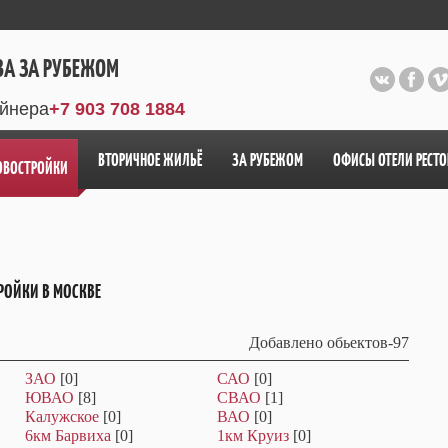
ВА ЗА РУБЕЖОМ
айнера
+7 903 708 1884
ВТОРИЧНОЕ ЖИЛЬЁ
ЗА РУБЕЖОМ
ОФИСЫ ОТЕЛИ РЕСТ
ОВОСТРОЙКИ
РОЙКИ В МОСКВЕ
Добавлено обьектов-97
ЗАО
[0]
САО
[0]
ЮВАО
[8]
СВАО
[1]
Калужское
[0]
ВАО
[0]
6км Барвиха
[0]
1км Круиз
[0]