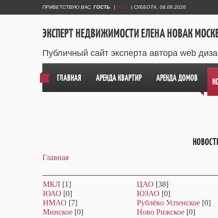
ПРИВЕТСТВУЮ ВАС
,
ГОСТЬ
|
RSS
|
СУББОТА, 08.08.2026
ЭКСПЕРТ НЕДВИЖИМОСТИ ЕЛЕНА НОВАК МОСК
Публичный сайт эксперта автора web диз
ГЛАВНАЯ
АРЕНДА КВАРТИР
АРЕНДА ДОМОВ
Н
НОВОСТ
Главная
МКЛ
[1]
ЦАО
[38]
ЮАО
[0]
ЮЗАО
[0]
НМАО
[7]
Рублёво Успенское
[0]
Минское
[0]
Ново Рижское
[0]