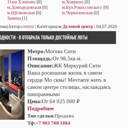
31км Хлопово
[0]
м.Ховрино
[0]
м.Домодедовская
[0]
м.Бул.Рокоссовского
[0]
м.Щёлковская
[0]
м.Черкизовская
[0]
Замена
[1]
Дома|Автор:
cererra
| Категория:
м Деловой центр
| 04.07.2026
ОДНОСТИ - Я ОТОБРАЛА ТОЛЬКО ДОСТОЙНЫЕ ЛОТЫ
Метро:
Москва Сити
Площадь:
От 98,5кв.м.
Описание:
ЖК Меркурий Сити
Ваша роскошная жизнь в самом
сердце Мо сквы! Мечтаете жить в
самом центре столицы, наслаждаясь
панорамными
Цена:
От 64 025 000 ₽
Подробнее
Тип сделки:
Продажа
Тф:
+7 903 708 1884