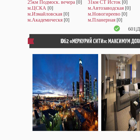
25км Подмоск. вечера
[0]
31км СТ Исток
[0]
м.ЦСКА
[0]
м.Автозаводская
[0]
м.Измайловская
[0]
м.Новогиреево
[0]
м.Академическя
[0]
м.Планерная
[0]
601
|
ID62 «МЕРКУРИЙ СИТИ»: МАКСИМУМ ДОХ