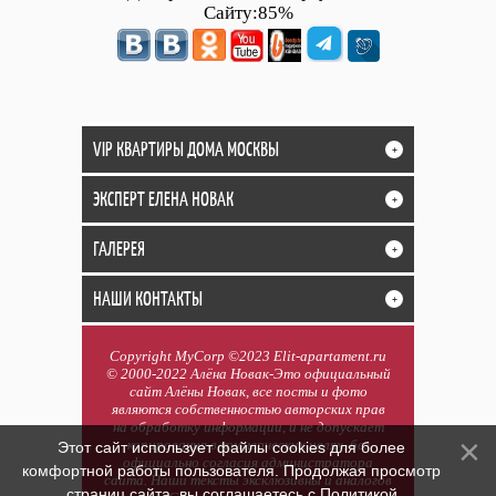
Сайту:85%
VIP КВАРТИРЫ ДОМА МОСКВЫ
+
ЭКСПЕРТ ЕЛЕНА НОВАК
+
ГАЛЕРЕЯ
+
НАШИ КОНТАКТЫ
+
Copyright MyCorp ©2023 Elit-apartament.ru
© 2000-2022 Алёна Новак-Это официальный
сайт Алёны Новак, все посты и фото
являются собственностью авторских прав
на обработку информации, и не допускает
копирования в коммерческих целях, без
Этот сайт использует файлы cookies для более
официально согласия администратора
комфортной работы пользователя. Продолжая просмотр
сайта. Наши тексты эксклюзивны и аналогов
страниц сайта, вы соглашаетесь с
Политикой