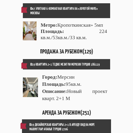
ID47 ЭЛИТНАЯ 6-КОМНАТНАЯ КВАРТИРА НА «ЗОЛОТОЙ МИЛЕ»
МОСКВЫ
Метро:
Кропоткинская» 5мп
Площадь:
224
кв.м./53кв.м./33 кв.м.
ПРОДАЖА ЗА РУБЕЖОМ(129)
ID19 КВАРТИРА 2+1 ТЕДЖЕ МЕЗИТЛИ МЕРОСИН ТУРЦИЯ 186119
Город:
Мерсин
Площадь:
95кв.м.
Описание:
Новый проект
кварт. 2+1 М
АРЕНДА ЗА РУБЕЖОМ(251)
ID19 ДИЗАЙНЕРСКАЯ КВАРТИРЫ 2+1 В АРЕНДУ ВИД НА МОРЕ
МАХМУТЛАР АЛАНЬЯ ТУРЦИЯ 2706