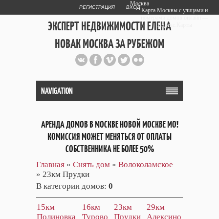
Москва
РЕГИСТРАЦИЯ
ВХОД
Карта Москвы с улицами и
номерами домов онлайн —
ЭКСПЕРТ НЕДВИЖИМОСТИ ЕЛЕНА
Яндекс.Карты
НОВАК МОСКВА ЗА РУБЕЖОМ
Публичный сайт эксперта автора
web дизайнера
+7 903 708 1884
NAVIGATION
АРЕНДА ДОМОВ В МОСКВЕ НОВОЙ МОСКВЕ МО!
КОМИССИЯ МОЖЕТ МЕНЯТЬСЯ ОТ ОПЛАТЫ
СОБСТВЕННИКА НЕ БОЛЕЕ 50%
Главная
»
Снять дом
»
Волоколамское
» 23км Прудки
В категории домов
:
0
15км
16км
23км
29км
Полиновка
Турово
Прудки
Алексино