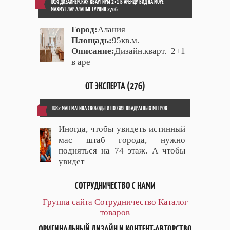
ID19 ДИЗАЙНЕРСКАЯ КВАРТИРЫ 2+1 В АРЕНДУ ВИД НА МОРЕ
МАХМУТЛАР АЛАНЬЯ ТУРЦИЯ 2706
Город:
Алания
Площадь:
95кв.м.
Описание:
Дизайн.кварт. 2+1
в аре
ОТ ЭКСПЕРТА (276)
ID82 МАТЕМАТИКА СВОБОДЫ И ПОЭЗИЯ КВАДРАТНЫХ МЕТРОВ
Иногда, чтобы увидеть истинный
мас штаб города, нужно
подняться на 74 этаж. А чтобы
увидет
СОТРУДНИЧЕСТВО С НАМИ
Группа сайта
Сотрудничество
Каталог
товаров
ОРИГИНАЛЬНЫЙ ДИЗАЙН И КОНТЕНТ-АВТОРСТВО