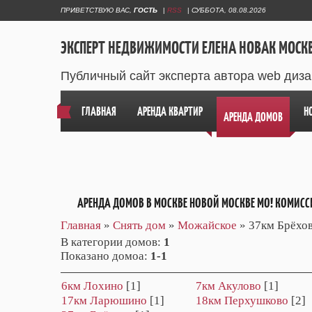
ПРИВЕТСТВУЮ ВАС
,
ГОСТЬ
|
RSS
|
СУББОТА, 08.08.2026
ЭКСПЕРТ НЕДВИЖИМОСТИ ЕЛЕНА НОВАК МОСК
Публичный сайт эксперта автора web диз
ГЛАВНАЯ
АРЕНДА КВАРТИР
Н
АРЕНДА ДОМОВ
АРЕНДА ДОМОВ В МОСКВЕ НОВОЙ МОСКВЕ МО! КОМИСС
Главная
»
Снять дом
»
Можайское
» 37км Брёхо
В категории домов
:
1
Показано домоа
:
1-1
6км Лохино
[1]
7км Акулово
[1]
17км Ларюшино
[1]
18км Перхушково
[2]