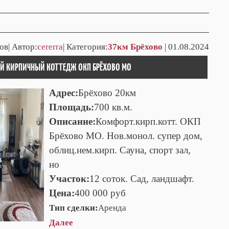
ов| Автор:
cererra
| Категория:
37км Брёхово
| 01.08.2024
Й КИРПИЧНЫЙ КОТТЕДЖ ОКП БРЁХОВО МО
Адрес:
Брёхово 20км
Площадь:
700 кв.м.
Описание:
Комфорт.кирп.котт. ОКП
Брёхово МО. Нов.монол. супер дом,
облиц.нем.кирп. Сауна, спорт зал,
но
Участок:
12 соток. Сад, ландшафт.
Цена:
400 000 руб
Тип сделки:
Аренда
Далее