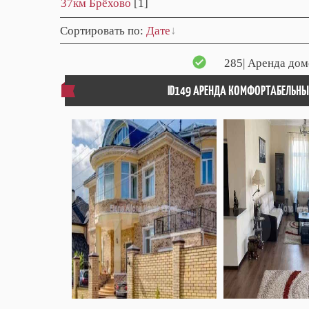
37км Брёхово
[1]
Сортировать по
:
Дате
285
| Аренда дом
ID149 АРЕНДА КОМФОРТАБЕЛЬНЫ