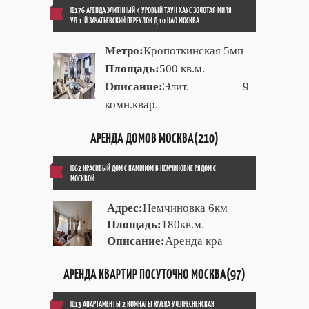
ID176 АРЕНДА ЭЛИТННЫЙ 4 УРОВЫЙ ТАУН ХАУС ЗОЛОТАЯ МИЛЯ
УЛ.1-Й ЗАЧАТЬЕВСКИЙ ПЕРЕУЛОК Д.10 ЦАО МОСКВА
Метро:
Кропоткинская 5мп
Площадь:
500 кв.м.
Описание:
Элит. 9
комн.квар.
АРЕНДА ДОМОВ МОСКВА(210)
ID62 КРАСИВЫЙ ДОМ С КАМИНОМ В НЕМЧИНОВКЕ РЯДОМ С
МОСКВОЙ
Адрес:
Немчиновка 6км
Площадь:
180кв.м.
Описание:
Аренда кра
АРЕНДА КВАРТИР ПОСУТОЧНО МОСКВА(97)
ID13 АПАРТАМЕНТЫ 2 КОМНАТЫ RIVERA УЛ.ПРЕСНЕНСКАЯ