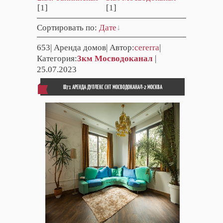
[1]
[1]
Сортировать по
:
Дате
653
| Аренда домов| Автор:
cererra
|
Категория:
3км Мосводоканал
|
25.07.2023
ID71 АРЕНДА ДУПЛЕКС СНТ МОСВОДОКАНАЛ-2 МОСКВА