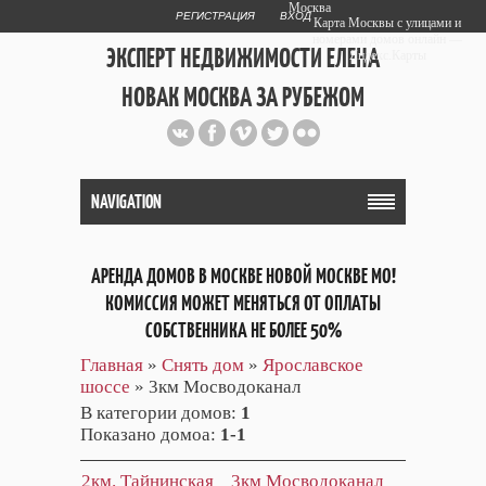
Москва
РЕГИСТРАЦИЯ
ВХОД
Карта Москвы с улицами и
номерами домов онлайн —
ЭКСПЕРТ НЕДВИЖИМОСТИ ЕЛЕНА
Яндекс.Карты
НОВАК МОСКВА ЗА РУБЕЖОМ
Публичный сайт эксперта автора
web дизайнера
+7 903 708 1884
NAVIGATION
АРЕНДА ДОМОВ В МОСКВЕ НОВОЙ МОСКВЕ МО!
КОМИССИЯ МОЖЕТ МЕНЯТЬСЯ ОТ ОПЛАТЫ
СОБСТВЕННИКА НЕ БОЛЕЕ 50%
Главная
»
Снять дом
»
Ярославское
шоссе
» 3км Мосводоканал
В категории домов
:
1
Показано домоа
:
1-1
2км. Тайнинская
3км Мосводоканал