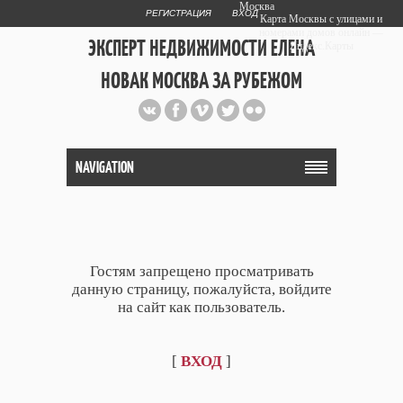
Москва
РЕГИСТРАЦИЯ
ВХОД
Карта Москвы с улицами и
номерами домов онлайн —
ЭКСПЕРТ НЕДВИЖИМОСТИ ЕЛЕНА
Яндекс.Карты
НОВАК МОСКВА ЗА РУБЕЖОМ
Публичный сайт эксперта автора
web дизайнера
+7 903 708 1884
NAVIGATION
Гостям запрещено просматривать
данную страницу, пожалуйста, войдите
на сайт как пользователь.
[
ВХОД
]