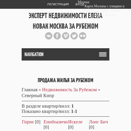
Москва
РЕГИСТРАЦИЯ
ВХОД
Карта Москвы с улицами и
номерами домов онлайн —
ЭКСПЕРТ НЕДВИЖИМОСТИ ЕЛЕНА
Яндекс.Карты
НОВАК МОСКВА ЗА РУБЕЖОМ
Публичный сайт эксперта автора
web дизайнера
+7 903 708 1884
NAVIGATION
ПРОДАЖА ЖИЛЬЯ ЗА РУБЕЖОМ
Главная
»
Недвижимость За Рубежом
»
Северный Кипр
В разделе квартир/вилл
:
1
Показано квартир/вилл
:
1-1
Гирне
[0]
Енибоазичи
Искеле
Лонг Бич
[0]
[0]
[0]