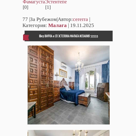
Фамагуста
Эстентепе
[0]
[1]
77
|За Рубежом|Автор:
cererra
|
Категория:
Малага
| 19.11.2025
ID49 ВИЛЛА 4 СП ЭСТЕПОНА МАЛАГА ИСПАНИЯ 53533