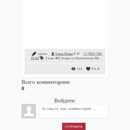
cererra
Елена Новак
E
W
+7 (903) 708-
18-84
2 к.кв. ЖК Зиларт ул.Архитектора Щу
114
0.0
/
0
Всего комментариев
:
0
Войдите:
ОТПРАВИТЬ