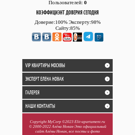
Пользователей:
0
КОЭФФИЦИЭНТ ДОВЕРИЯ СЕГОДНЯ
Доверие:100% Эксперту:98%
Сайту:85%
VIP КВАРТИРЫ МОСКВЫ
+
ЭКСПЕРТ ЕЛЕНА НОВАК
+
ГАЛЕРЕЯ
+
НАШИ КОНТАКТЫ
+
Copyright MyCorp ©2023 Elit-apartament.ru
© 2000-2022 Алёна Новак-Это официальный
сайт Алёны Новак, все посты и фото