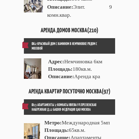
Описание:
Элит. 9
комн.квар.
АРЕНДА ДОМОВ МОСКВА(210)
ID62 КРАСИВЫЙ ДОМ С КАМИНОМ В НЕМЧИНОВКЕ РЯДОМ С
МОСКВОЙ
Адрес:
Немчиновка 6км
Площадь:
180кв.м.
Описание:
Аренда кра
АРЕНДА КВАРТИР ПОСУТОЧНО МОСКВА(97)
ID13 АПАРТАМЕНТЫ 2 КОМНАТЫ RIVERA УЛ.ПРЕСНЕНСКАЯ
НАБЕРЕЖНАЯ Д.12 БАШНЯ ФЕДЕРАЦИЯ ЦАО МОСКВА
Метро:
Международная 5мп
Площадь:
65кв.м.
Описание:
Апартаменты