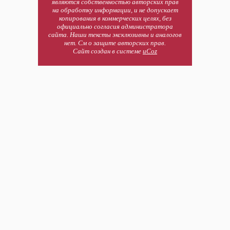
являются собственностью авторских прав
на обработку информации, и не допускает
копирования в коммерческих целях, без
официально согласия администратора
сайта. Наши тексты эксклюзивны и аналогов
нет. См о защите авторских прав.
Сайт создан в системе
uCoz