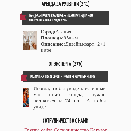
АРЕНДА ЗА РУБЕЖОМ(251)
ID19 ДИЗАЙНЕРСКАЯ КВАРТИРЫ 2+1 В АРЕНДУ ВИД НА МОРЕ
МАХМУТЛАР АЛАНЬЯ ТУРЦИЯ 2706
Город:
Алания
Площадь:
95кв.м.
Описание:
Дизайн.кварт. 2+1
в аре
ОТ ЭКСПЕРТА (276)
ID82 МАТЕМАТИКА СВОБОДЫ И ПОЭЗИЯ КВАДРАТНЫХ МЕТРОВ
Иногда, чтобы увидеть истинный
мас штаб города, нужно
подняться на 74 этаж. А чтобы
увидет
СОТРУДНИЧЕСТВО С НАМИ
Группа сайта
Сотрудничество
Каталог