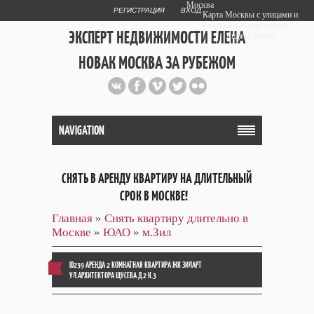
Москва
РЕГИСТРАЦИЯ
ВХОД
Карта Москвы с улицами и
номерами домов онлайн —
ЭКСПЕРТ НЕДВИЖИМОСТИ ЕЛЕНА
Яндекс.Карты
НОВАК МОСКВА ЗА РУБЕЖОМ
Публичный сайт эксперта автора
web дизайнера
+7 903 708 1884
NAVIGATION
СНЯТЬ В АРЕНДУ КВАРТИРУ НА ДЛИТЕЛЬНЫЙ
СРОК В МОСКВЕ!
Главная
»
Снять квартиру длительно в
Москве
»
ЮАО
»
м.Зил
ID239 АРЕНДА 2 КОМНАТНАЯ КВАРТИРА ЖК ЗИЛАРТ
УЛ.АРХИТЕКТОРА ЩУСЕВА Д.2 К.3