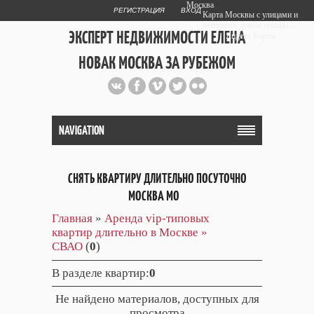
Москва
РЕГИСТРАЦИЯ
ВХОД
Карта Москвы с улицами и
номерами домов онлайн —
ЭКСПЕРТ НЕДВИЖИМОСТИ ЕЛЕНА
Яндекс.Карты
НОВАК МОСКВА ЗА РУБЕЖОМ
Публичный сайт эксперта автора
web дизайнера
+7 903 708 1884
NAVIGATION
СНЯТЬ КВАРТИРУ ДЛИТЕЛЬНО ПОСУТОЧНО
МОСКВА МО
Главная
»
Аренда vip-типовых
квартир длительно в Москве »
СВАО
(
0
)
В разделе квартир
:
0
Не найдено материалов, доступных для
просмотра