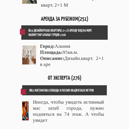
кварт. 2+1 М
АРЕНДА ЗА РУБЕЖОМ(251)
ID19 ДИЗАЙНЕРСКАЯ КВАРТИРЫ 2+1 В АРЕНДУ ВИД НА МОРЕ
МАХМУТЛАР АЛАНЬЯ ТУРЦИЯ 2706
Город:
Алания
Площадь:
95кв.м.
Описание:
Дизайн.кварт. 2+1
в аре
ОТ ЭКСПЕРТА (276)
ID82 МАТЕМАТИКА СВОБОДЫ И ПОЭЗИЯ КВАДРАТНЫХ МЕТРОВ
Иногда, чтобы увидеть истинный
мас штаб города, нужно
подняться на 74 этаж. А чтобы
увидет