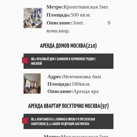
Метро:
Кропоткинская 5мп
Площадь:
500 кв.м.
Описание:
Элит. 9
комн.квар.
АРЕНДА ДОМОВ МОСКВА(210)
ID62 КРАСИВЫЙ ДОМ С КАМИНОМ В НЕМЧИНОВКЕ РЯДОМ С
МОСКВОЙ
Адрес:
Немчиновка 6км
Площадь:
180кв.м.
Описание:
Аренда кра
АРЕНДА КВАРТИР ПОСУТОЧНО МОСКВА(97)
ID13 АПАРТАМЕНТЫ 2 КОМНАТЫ RIVERA УЛ.ПРЕСНЕНСКАЯ
НАБЕРЕЖНАЯ Д.12 БАШНЯ ФЕДЕРАЦИЯ ЦАО МОСКВА
Метро:
Международная 5мп