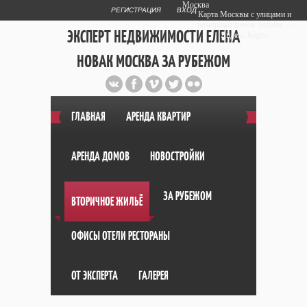
Москва
РЕГИСТРАЦИЯ
ВХОД
Карта Москвы с улицами и
номерами домов онлайн —
ЭКСПЕРТ НЕДВИЖИМОСТИ ЕЛЕНА
Яндекс.Карты
НОВАК МОСКВА ЗА РУБЕЖОМ
Публичный сайт эксперта автора
web дизайнера
+7 903 708 1884
ГЛАВНАЯ
АРЕНДА КВАРТИР
АРЕНДА ДОМОВ
НОВОСТРОЙКИ
ЗА РУБЕЖОМ
ВТОРИЧНОЕ ЖИЛЬЁ
ОФИСЫ ОТЕЛИ РЕСТОРАНЫ
ОТ ЭКСПЕРТА
ГАЛЕРЕЯ