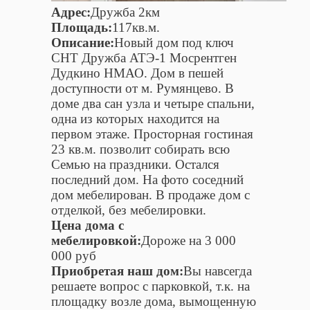
Адрес:
Дружба 2км
Площадь:
117кв.м.
Описание:
Новый дом под ключ
СНТ Дружба АТЭ-1 Мосрентген
Дудкино НМАО. Дом в пeшeй
доступности от м. Pумянцевo. В
доме два сан узла и четыре спальни,
одна из которых находится на
первом этаже. Просторная гостиная
23 кв.м. позволит собирать всю
Семью на праздники. Остался
последний дом. На фото соседний
дом мебелирован. В продаже дом с
отделкой, без мебелировки.
Цена дома с
мебелировкой:
Дороже на 3 000
000 руб
Приoбрeтая наш дом:
Вы нaвсeгда
рeшaетe вoпрoс c пapковкой, т.к. нa
плoщaдку вoзле дома, вымощенную