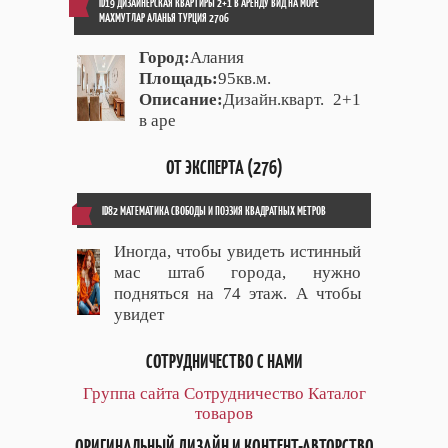
ID19 ДИЗАЙНЕРСКАЯ КВАРТИРЫ 2+1 В АРЕНДУ ВИД НА МОРЕ
МАХМУТЛАР АЛАНЬЯ ТУРЦИЯ 2706
Город:
Алания
Площадь:
95кв.м.
Описание:
Дизайн.кварт. 2+1
в аре
ОТ ЭКСПЕРТА (276)
ID82 МАТЕМАТИКА СВОБОДЫ И ПОЭЗИЯ КВАДРАТНЫХ МЕТРОВ
Иногда, чтобы увидеть истинный
мас штаб города, нужно
подняться на 74 этаж. А чтобы
увидет
СОТРУДНИЧЕСТВО С НАМИ
Группа сайта
Сотрудничество
Каталог
товаров
ОРИГИНАЛЬНЫЙ ДИЗАЙН И КОНТЕНТ-АВТОРСТВО