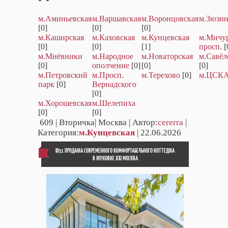
м.Аминьевская
м.Варшавская
м.Воронцовская
м.Зюзи
[0]
[0]
[0]
м.Каширская
м.Каховская
м.Кунцевская
м.Мичу
[0]
[0]
[1]
просп.
[
м.Мнёвники
м.Народное
м.Новаторская
м.Савёл
[0]
ополчение
[0]
[0]
[0]
м.Петровский
м.Просп.
м.Терехово
[0]
м.ЦСК
парк
[0]
Вернадского
[0]
м.Хорошевская
м.Шелепиха
[0]
[0]
609
| Вторичка| Москва | Автор:
cererra
|
Категория:
м.Кунцевская
| 22.06.2026
ID31 ПРОДАЖА СОВРЕМЕННОГО КОМФОРТАБЕЛЬНОГО КОТТЕДЖА
В ЖУКОВКЕ XXI МОСКВА