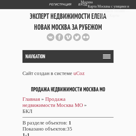
Москва
РЕГИСТРАЦИЯ
ВХОД
Карта Москвы с улицами и
номерами домов онлайн —
ЭКСПЕРТ НЕДВИЖИМОСТИ ЕЛЕНА
Яндекс.Карты
НОВАК МОСКВА ЗА РУБЕЖОМ
Публичный сайт эксперта автора
web дизайнера
+7 903 708 1884
NAVIGATION
Сайт создан в системе
uCoz
ПРОДАЖА НЕДВИЖИМОСТИ МОСКВА МО
Главная
»
Продажа
недвижимости Москва МО
»
БКЛ
В разделе объектов
:
1
Показано объектов
:35
1-1