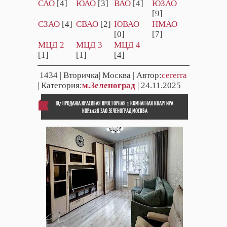
САО
[4]
ЮАО
[3]
ВАО
[4]
ЮЗАО
[9]
СЗАО
[4]
СВАО
[2]
ЮВАО
НМАО
[0]
[7]
МЦД 2
МЦД 3
МЦД 4
[1]
[1]
[4]
1434
| Вторичка| Москва | Автор:
cererra
| Категория:
м.Зеленоград
| 24.11.2025
ID7 ПРОДАЖА КРАСИВАЯ ПРОСТОРНАЯ 1 КОМНАТНАЯ КВАРТИРА
КОР.1428 ЗАО ЗЕЛЕНОГРАД МОСКВА