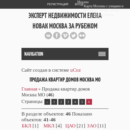
Москва
РЕГИСТРАЦИЯ
ВХОД
Карта Москвы с улицами и
номерами домов онлайн —
ЭКСПЕРТ НЕДВИЖИМОСТИ ЕЛЕНА
Яндекс.Карты
НОВАК МОСКВА ЗА РУБЕЖОМ
Публичный сайт эксперта автора
web дизайнера
+7 903 708 1884
NAVIGATION
Сайт создан в системе
uCoz
ПРОДАЖА КВАРТИР ДОМОВ МОСКВА МО
Главная
»
Продажа квартир домов
Москва МО
(
46
)
Страницы
:
«
1
2
3
4
5
6
В разделе объектов
:
46
Показано
объектов
:
41-46
БКЛ
[1]
МКЛ
[4]
ЦАО
[21]
ЗАО
[11]