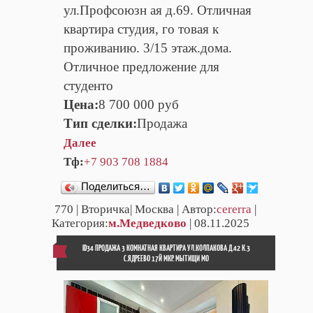
ул.Профсоюзн ая д.69. Отличная
квартира студия, го товая к
проживанию. 3/15 этаж.дома.
Отличное предложение для
студенто
Цена:
8 700 000 руб
Тип сделки:
Продажа
Далее
Тф:
+7 903 708 1884
Поделиться…
770
| Вторичка| Москва | Автор:
cererra
|
Категория:
м.Медведково
| 08.11.2025
ID34 ПРОДАЖА 3 КОМНАТНАЯ КВАРТИРА УЛ.КОЛПАКОВА Д.42 К.3
С.ЯДРЕЕВО 17Й МКР. МЫТИЩИ МО