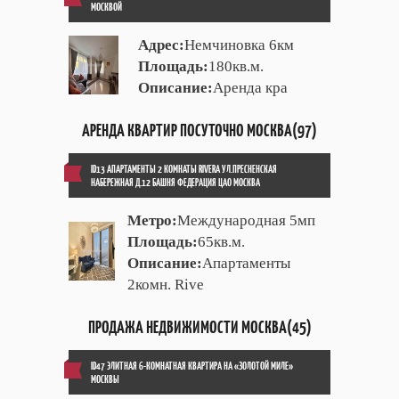
МОСКВОЙ
Адрес:
Немчиновка 6км
Площадь:
180кв.м.
Описание:
Аренда кра
АРЕНДА КВАРТИР ПОСУТОЧНО МОСКВА(97)
ID13 АПАРТАМЕНТЫ 2 КОМНАТЫ RIVERA УЛ.ПРЕСНЕНСКАЯ
НАБЕРЕЖНАЯ Д.12 БАШНЯ ФЕДЕРАЦИЯ ЦАО МОСКВА
Метро:
Международная 5мп
Площадь:
65кв.м.
Описание:
Апартаменты
2комн. Rive
ПРОДАЖА НЕДВИЖИМОСТИ МОСКВА(45)
ID47 ЭЛИТНАЯ 6-КОМНАТНАЯ КВАРТИРА НА «ЗОЛОТОЙ МИЛЕ»
МОСКВЫ