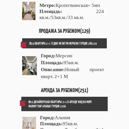
Метро:
Кропоткинская» 5мп
Площадь:
224
кв.м./53кв.м./33 кв.м.
ПРОДАЖА ЗА РУБЕЖОМ(129)
ID19 КВАРТИРА 2+1 ТЕДЖЕ МЕЗИТЛИ МЕРОСИН ТУРЦИЯ 186119
Город:
Мерсин
Площадь:
95кв.м.
Описание:
Новый проект
кварт. 2+1 М
АРЕНДА ЗА РУБЕЖОМ(251)
ID19 ДИЗАЙНЕРСКАЯ КВАРТИРЫ 2+1 В АРЕНДУ ВИД НА МОРЕ
МАХМУТЛАР АЛАНЬЯ ТУРЦИЯ 2706
Город:
Алания
Площадь:
95кв.м.