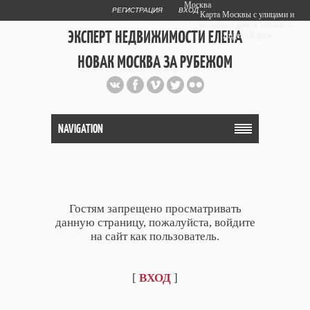
Москва
РЕГИСТРАЦИЯ
ВХОД
Карта Москвы с улицами и
номерами домов онлайн —
ЭКСПЕРТ НЕДВИЖИМОСТИ ЕЛЕНА
Яндекс.Карты
НОВАК МОСКВА ЗА РУБЕЖОМ
Публичный сайт эксперта автора
web дизайнера
+7 903 708 1884
NAVIGATION
Гостям запрещено просматривать
данную страницу, пожалуйста, войдите
на сайт как пользователь.
[
ВХОД
]