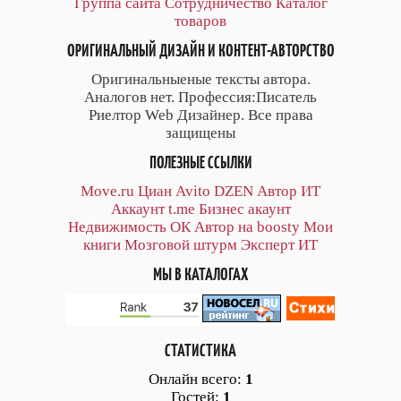
Группа сайта
Сотрудничество
Каталог
товаров
ОРИГИНАЛЬНЫЙ ДИЗАЙН И КОНТЕНТ-АВТОРСТВО
Оригинальныеные тексты автора.
Аналогов нет. Профессия:Писатель
Риелтор Web Дизайнер. Все права
защищены
ПОЛЕЗНЫЕ ССЫЛКИ
Move.ru
Циан
Avito
DZEN
Автор
ИТ
Аккаунт
t.me
Бизнес акаунт
Недвижимость ОК
Автор на boosty
Мои
книги
Мозговой штурм
Эксперт ИТ
МЫ В КАТАЛОГАХ
СТАТИСТИКА
Онлайн всего:
1
Гостей:
1