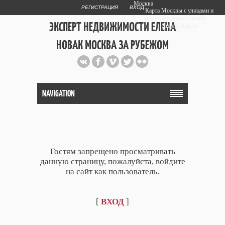
Москва
РЕГИСТРАЦИЯ
ВХОД
Карта Москвы с улицами и
номерами домов онлайн —
ЭКСПЕРТ НЕДВИЖИМОСТИ ЕЛЕНА
Яндекс.Карты
НОВАК МОСКВА ЗА РУБЕЖОМ
Публичный сайт эксперта автора
web дизайнера
+7 903 708 1884
NAVIGATION
Гостям запрещено просматривать
данную страницу, пожалуйста, войдите
на сайт как пользователь.
[
ВХОД
]