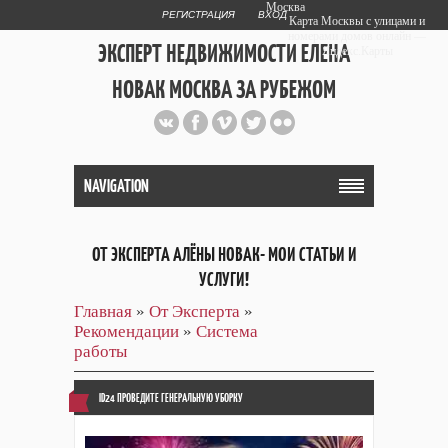
Москва
РЕГИСТРАЦИЯ
ВХОД
Карта Москвы с улицами и
номерами домов онлайн —
ЭКСПЕРТ НЕДВИЖИМОСТИ ЕЛЕНА
Яндекс.Карты
НОВАК МОСКВА ЗА РУБЕЖОМ
Публичный сайт эксперта автора
web дизайнера
+7 903 708 1884
NAVIGATION
ОТ ЭКСПЕРТА АЛЁНЫ НОВАК- МОИ СТАТЬИ И
УСЛУГИ!
Главная
»
От Эксперта
»
Рекомендации
»
Система
работы
ID24 ПРОВЕДИТЕ ГЕНЕРАЛЬНУЮ УБОРКУ