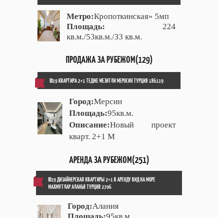
Метро:
Кропоткинская» 5мп
Площадь:
224
кв.м./53кв.м./33 кв.м.
ПРОДАЖА ЗА РУБЕЖОМ(129)
ID19 КВАРТИРА 2+1 ТЕДЖЕ МЕЗИТЛИ МЕРОСИН ТУРЦИЯ 186119
Город:
Мерсин
Площадь:
95кв.м.
Описание:
Новый проект
кварт. 2+1 М
АРЕНДА ЗА РУБЕЖОМ(251)
ID19 ДИЗАЙНЕРСКАЯ КВАРТИРЫ 2+1 В АРЕНДУ ВИД НА МОРЕ
МАХМУТЛАР АЛАНЬЯ ТУРЦИЯ 2706
Город:
Алания
Площадь:
95кв.м.