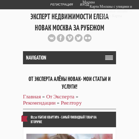
Москва
РЕГИСТРАЦИЯ
ВХОД
Карта Москвы с улицами и
номерами домов онлайн —
ЭКСПЕРТ НЕДВИЖИМОСТИ ЕЛЕНА
Яндекс.Карты
НОВАК МОСКВА ЗА РУБЕЖОМ
Публичный сайт эксперта автора
web дизайнера
+7 903 708 1884
NAVIGATION
ОТ ЭКСПЕРТА АЛЁНЫ НОВАК- МОИ СТАТЬИ И
УСЛУГИ!
Главная
»
От Эксперта
»
Рекомендации
»
Риелтору
ID150 УБИТАЯ КВАРТИРА - САМЫЙ ЛИКВИДНЫЙ ТОВАР НА
ВТОРИЧКЕ