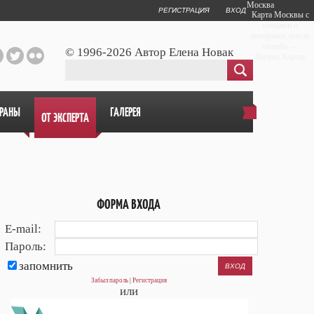
Москва
РЕГИСТРАЦИЯ
ВХОД
Карта Москвы с
улицами и
номерами домов
онлайн —
© 1996-2026 Автор Елена Новак
Яндекс.Карты
ОРАНЫ
ГАЛЕРЕЯ
ОТ ЭКСПЕРТА
ФОРМА ВХОДА
E-mail:
Пароль:
запомнить
Забыл пароль
|
Регистрация
или