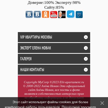
Доверие:100% Эксперту:98%
Сайту:85%
VIP КВАРТИРЫ МОСКВЫ
+
ЭКСПЕРТ ЕЛЕНА НОВАК
+
ГАЛЕРЕЯ
+
НАШИ КОНТАКТЫ
+
Copyright MyCorp ©2023 Elit-apartament.ru
© 2000-2022 Алёна Новак-Это официальный
сайт Алёны Новак, все посты и фото
являются собственностью авторских прав
на обработку информации, и не допускает
копирования в коммерческих целях, без
Этот сайт использует файлы cookies для более
официально согласия администратора
комфортной работы пользователя. Продолжая просмотр