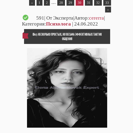
...
«
1
2
28
29
30
31
32
33
»
591
| От Эксперта|Автор:
cererra
|
Категория:
Психолога
| 24.06.2022
ID43 НЕСКОЛЬКО ПРОСТЫХ, НО ВЕСЬМА ЭФФЕКТИВНЫХ ТАКТИК
ОБЩЕНИЯ