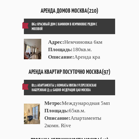
АРЕНДА ДОМОВ МОСКВА(210)
ID62 КРАСИВЫЙ ДОМ С КАМИНОМ В НЕМЧИНОВКЕ РЯДОМ С
МОСКВОЙ
Адрес:
Немчиновка 6км
Площадь:
180кв.м.
Описание:
Аренда кра
АРЕНДА КВАРТИР ПОСУТОЧНО МОСКВА(97)
ID13 АПАРТАМЕНТЫ 2 КОМНАТЫ RIVERA УЛ.ПРЕСНЕНСКАЯ
НАБЕРЕЖНАЯ Д.12 БАШНЯ ФЕДЕРАЦИЯ ЦАО МОСКВА
Метро:
Международная 5мп
Площадь:
65кв.м.
Описание:
Апартаменты
2комн. Rive