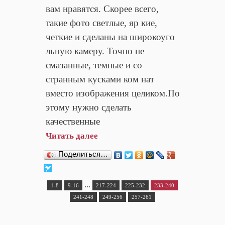
вам нравятся. Скорее всего,
такие фото светлые, яр кие,
четкие и сделаны на широкоуго
льную камеру. Точно не
смазанные, темные и со
странным кусками ком нат
вместо изображения целиком.По
этому нужно сделать
качественные
Читать далее
Поделиться…
...
1-8
9-16
217-224
225-232
233-240
241-248
249-256
257-261