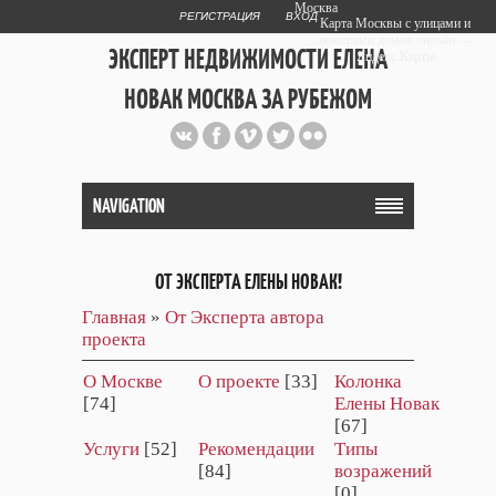
Москва
РЕГИСТРАЦИЯ
ВХОД
Карта Москвы с улицами и
номерами домов онлайн —
ЭКСПЕРТ НЕДВИЖИМОСТИ ЕЛЕНА
Яндекс.Карты
НОВАК МОСКВА ЗА РУБЕЖОМ
Публичный сайт эксперта автора
web дизайнера
+7 903 708 1884
NAVIGATION
ОТ ЭКСПЕРТА ЕЛЕНЫ НОВАК!
Главная
»
От Эксперта автора
проекта
О Москве
О проекте
[33]
Колонка
[74]
Елены Новак
[67]
Услуги
[52]
Рекомендации
Типы
[84]
возражений
[0]