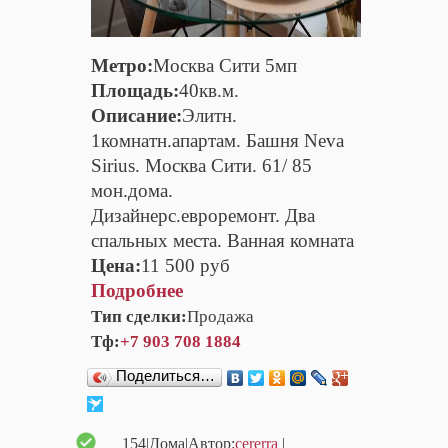
Метро:
Москва Сити 5мп
Площадь:
40кв.м.
Описание:
Элитн.
1комнатн.апартам. Башня Neva
Sirius. Москва Сити. 61/ 85
мон.дома.
Дизайнерс.евроремонт. Два
спальных места. Ванная комната
Цена:
11 500 руб
Подробнее
Тип сделки:
Продажа
Тф:
+7 903 708 1884
Поделиться…
154
|Дома|Автор:
cererra
|