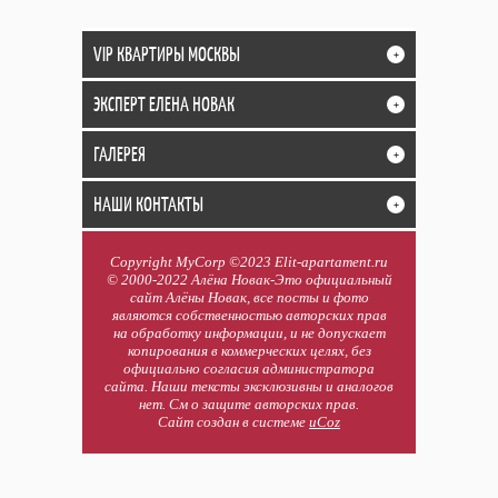
VIP КВАРТИРЫ МОСКВЫ
+
ЭКСПЕРТ ЕЛЕНА НОВАК
+
ГАЛЕРЕЯ
+
НАШИ КОНТАКТЫ
+
Copyright MyCorp ©2023 Elit-apartament.ru
© 2000-2022 Алёна Новак-Это официальный
сайт Алёны Новак, все посты и фото
являются собственностью авторских прав
на обработку информации, и не допускает
копирования в коммерческих целях, без
официально согласия администратора
сайта. Наши тексты эксклюзивны и аналогов
нет. См о защите авторских прав.
Сайт создан в системе
uCoz