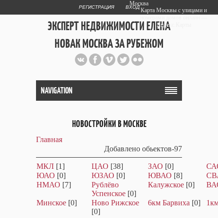
Москва
РЕГИСТРАЦИЯ
ВХОД
Карта Москвы с улицами и
номерами домов онлайн —
ЭКСПЕРТ НЕДВИЖИМОСТИ ЕЛЕНА
Яндекс.Карты
НОВАК МОСКВА ЗА РУБЕЖОМ
Публичный сайт эксперта автора
web дизайнера
+7 903 708 1884
NAVIGATION
НОВОСТРОЙКИ В МОСКВЕ
Главная
Добавлено обьектов-97
МКЛ
[1]
ЦАО
[38]
ЗАО
[0]
СА
ЮАО
[0]
ЮЗАО
[0]
ЮВАО
[8]
СВ
НМАО
[7]
Рублёво
Калужское
[0]
ВА
Успенское
[0]
Минское
[0]
Ново Рижское
6км Барвиха
[0]
1км
[0]