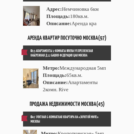
Адрес:
Немчиновка 6км
Площадь:
180кв.м.
Описание:
Аренда кра
АРЕНДА КВАРТИР ПОСУТОЧНО МОСКВА(97)
ID13 АПАРТАМЕНТЫ 2 КОМНАТЫ RIVERA УЛ.ПРЕСНЕНСКАЯ
НАБЕРЕЖНАЯ Д.12 БАШНЯ ФЕДЕРАЦИЯ ЦАО МОСКВА
Метро:
Международная 5мп
Площадь:
65кв.м.
Описание:
Апартаменты
2комн. Rive
ПРОДАЖА НЕДВИЖИМОСТИ МОСКВА(45)
ID47 ЭЛИТНАЯ 6-КОМНАТНАЯ КВАРТИРА НА «ЗОЛОТОЙ МИЛЕ»
МОСКВЫ
Метро:
Кропоткинская» 5мп