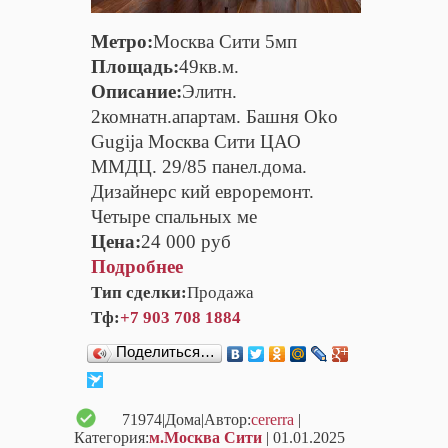
Метро:
Москва Сити 5мп
Площадь:
49кв.м.
Описание:
Элитн.
2комнатн.апартам. Башня Oko
Gugija Москва Сити ЦАО
ММДЦ. 29/85 панел.дома.
Дизайнерс кий евроремонт.
Четыре спальных ме
Цена:
24 000 руб
Подробнее
Тип сделки:
Продажа
Тф:
+7 903 708 1884
Поделиться…
71974
|Дома|Автор:
cererra
|
Категория:
м.Москва Сити
| 01.01.2025