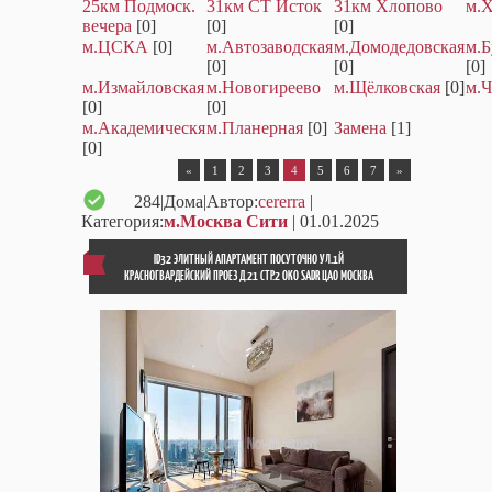
25км Подмоск.
31км СТ Исток
31км Хлопово
м.
вечера
[0]
[0]
[0]
м.ЦСКА
[0]
м.Автозаводская
м.Домодедовская
м.Б
[0]
[0]
[0]
м.Измайловская
м.Новогиреево
м.Щёлковская
[0]
м.Ч
[0]
[0]
м.Академическя
м.Планерная
[0]
Замена
[1]
[0]
«
1
2
3
4
5
6
7
»
284
|Дома|Автор:
cererra
|
Категория:
м.Москва Сити
| 01.01.2025
ID32 ЭЛИТНЫЙ АПАРТАМЕНТ ПОСУТОЧНО УЛ.1Й
КРАСНОГВАРДЕЙСКИЙ ПРОЕЗ Д.21 СТР.2 OKO SADR ЦАО МОСКВА