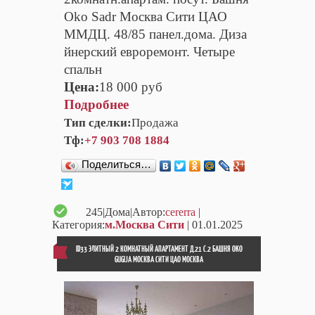
Oko Sadr Москва Сити ЦАО
ММДЦ. 48/85 панел.дома. Диза
йнерский евроремонт. Четыре
спальн
Цена:
18 000 руб
Подробнее
Тип сделки:
Продажа
Тф:
+7 903 708 1884
Поделиться…
245
|Дома|Автор:
cererra
|
Категория:
м.Москва Сити
| 01.01.2025
ID33 ЭЛИТНЫЙ 2 КОМНАТНЫЙ АПАРТАМЕНТ Д.21 С.2 БАШНЯ OKO
GUGIJA МОСКВА СИТИ ЦАО МОСКВА