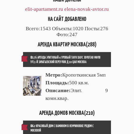
elit-apartament.ru
elena-novak-avtor.ru
НА САЙТ ДОБАВЛЕНО
Всего:1543 Объекты:1020 Посты:276
Фото:247
АРЕНДА КВАРТИР МОСКВА(288)
ID176 АРЕНДА ЭЛИТННЫЙ 4 УРОВЫЙ ТАУН ХАУС ЗОЛОТАЯ МИЛЯ
УЛ.1-Й ЗАЧАТЬЕВСКИЙ ПЕРЕУЛОК Д.10 ЦАО МОСКВА
Метро:
Кропоткинская 5мп
Площадь:
500 кв.м.
Описание:
Элит. 9
комн.квар.
АРЕНДА ДОМОВ МОСКВА(210)
ID62 КРАСИВЫЙ ДОМ С КАМИНОМ В НЕМЧИНОВКЕ РЯДОМ С
МОСКВОЙ