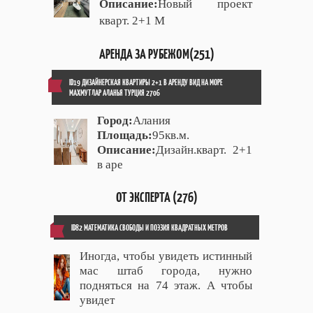
Описание:
Новый проект
кварт. 2+1 М
АРЕНДА ЗА РУБЕЖОМ(251)
ID19 ДИЗАЙНЕРСКАЯ КВАРТИРЫ 2+1 В АРЕНДУ ВИД НА МОРЕ
МАХМУТЛАР АЛАНЬЯ ТУРЦИЯ 2706
Город:
Алания
Площадь:
95кв.м.
Описание:
Дизайн.кварт. 2+1
в аре
ОТ ЭКСПЕРТА (276)
ID82 МАТЕМАТИКА СВОБОДЫ И ПОЭЗИЯ КВАДРАТНЫХ МЕТРОВ
Иногда, чтобы увидеть истинный
мас штаб города, нужно
подняться на 74 этаж. А чтобы
увидет