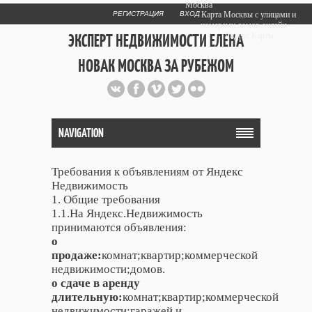
Москва
РЕГИСТРАЦИЯ
ВХОД
Карта Москвы с улицами и
номерами домов онлайн —
ЭКСПЕРТ НЕДВИЖИМОСТИ ЕЛЕНА
Яндекс.Карты
НОВАК МОСКВА ЗА РУБЕЖОМ
Публичный сайт эксперта автора
web дизайнера
+7 903 708 1884
NAVIGATION
Требования к объявлениям от Яндекс
Недвижимость
1. Общие требования
1.1.На Яндекс.Недвижимость
принимаются объявления:
о
продаже:
комнат;квартир;коммерческой
недвижимости;домов.
о сдаче в аренду
длительную:
комнат;квартир;коммерческой
недвижимости;гаражей и