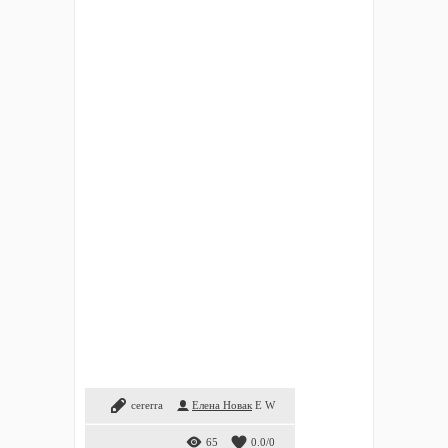
cererra
Елена Новак
E
W
65
0.0
/
0