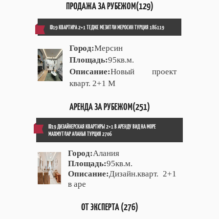
ПРОДАЖА ЗА РУБЕЖОМ(129)
ID19 КВАРТИРА 2+1 ТЕДЖЕ МЕЗИТЛИ МЕРОСИН ТУРЦИЯ 186119
Город:
Мерсин
Площадь:
95кв.м.
Описание:
Новый проект
кварт. 2+1 М
АРЕНДА ЗА РУБЕЖОМ(251)
ID19 ДИЗАЙНЕРСКАЯ КВАРТИРЫ 2+1 В АРЕНДУ ВИД НА МОРЕ
МАХМУТЛАР АЛАНЬЯ ТУРЦИЯ 2706
Город:
Алания
Площадь:
95кв.м.
Описание:
Дизайн.кварт. 2+1
в аре
ОТ ЭКСПЕРТА (276)