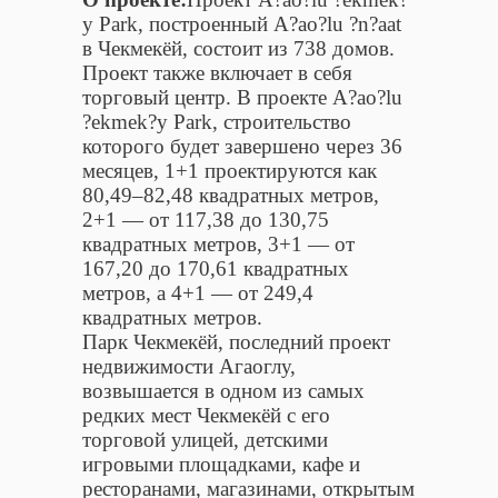
y Park, построенный A?ao?lu ?n?aat
в Чекмекёй, состоит из 738 домов.
Проект также включает в себя
торговый центр. В проекте A?ao?lu
?ekmek?y Park, строительство
которого будет завершено через 36
месяцев, 1+1 проектируются как
80,49–82,48 квадратных метров,
2+1 — от 117,38 до 130,75
квадратных метров, 3+1 — от
167,20 до 170,61 квадратных
метров, а 4+1 — от 249,4
квадратных метров.
Парк Чекмекёй, последний проект
недвижимости Агаоглу,
возвышается в одном из самых
редких мест Чекмекёй с его
торговой улицей, детскими
игровыми площадками, кафе и
ресторанами, магазинами, открытым