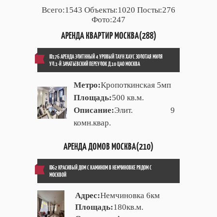
Всего:1543 Объекты:1020 Посты:276
Фото:247
АРЕНДА КВАРТИР МОСКВА(288)
ID176 АРЕНДА ЭЛИТННЫЙ 4 УРОВЫЙ ТАУН ХАУС ЗОЛОТАЯ МИЛЯ
УЛ.1-Й ЗАЧАТЬЕВСКИЙ ПЕРЕУЛОК Д.10 ЦАО МОСКВА
Метро:
Кропоткинская 5мп
Площадь:
500 кв.м.
Описание:
Элит. 9
комн.квар.
АРЕНДА ДОМОВ МОСКВА(210)
ID62 КРАСИВЫЙ ДОМ С КАМИНОМ В НЕМЧИНОВКЕ РЯДОМ С
МОСКВОЙ
Адрес:
Немчиновка 6км
Площадь:
180кв.м.