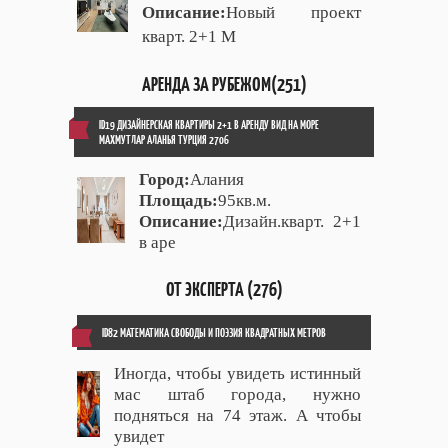
Описание:
Новый проект
кварт. 2+1 М
АРЕНДА ЗА РУБЕЖОМ(251)
ID19 ДИЗАЙНЕРСКАЯ КВАРТИРЫ 2+1 В АРЕНДУ ВИД НА МОРЕ
МАХМУТЛАР АЛАНЬЯ ТУРЦИЯ 2706
Город:
Алания
Площадь:
95кв.м.
Описание:
Дизайн.кварт. 2+1
в аре
ОТ ЭКСПЕРТА (276)
ID82 МАТЕМАТИКА СВОБОДЫ И ПОЭЗИЯ КВАДРАТНЫХ МЕТРОВ
Иногда, чтобы увидеть истинный
мас штаб города, нужно
подняться на 74 этаж. А чтобы
увидет