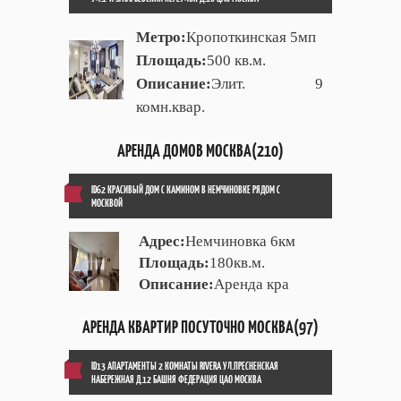
Метро:
Кропоткинская 5мп
Площадь:
500 кв.м.
Описание:
Элит. 9
комн.квар.
АРЕНДА ДОМОВ МОСКВА(210)
ID62 КРАСИВЫЙ ДОМ С КАМИНОМ В НЕМЧИНОВКЕ РЯДОМ С
МОСКВОЙ
Адрес:
Немчиновка 6км
Площадь:
180кв.м.
Описание:
Аренда кра
АРЕНДА КВАРТИР ПОСУТОЧНО МОСКВА(97)
ID13 АПАРТАМЕНТЫ 2 КОМНАТЫ RIVERA УЛ.ПРЕСНЕНСКАЯ
НАБЕРЕЖНАЯ Д.12 БАШНЯ ФЕДЕРАЦИЯ ЦАО МОСКВА