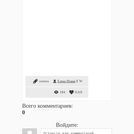
cererra
Елена Новак
E
W
184
0.0
/
0
Всего комментариев
:
0
Войдите: