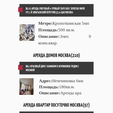
ID176 АРЕНДА ЭЛИТННЫЙ 4 УРОВЫЙ ТАУН ХАУС ЗОЛОТАЯ МИЛЯ
УЛ.1-Й ЗАЧАТЬЕВСКИЙ ПЕРЕУЛОК Д.10 ЦАО МОСКВА
Метро:
Кропоткинская 5мп
Площадь:
500 кв.м.
Описание:
Элит. 9
комн.квар.
АРЕНДА ДОМОВ МОСКВА(210)
ID62 КРАСИВЫЙ ДОМ С КАМИНОМ В НЕМЧИНОВКЕ РЯДОМ С
МОСКВОЙ
Адрес:
Немчиновка 6км
Площадь:
180кв.м.
Описание:
Аренда кра
АРЕНДА КВАРТИР ПОСУТОЧНО МОСКВА(97)