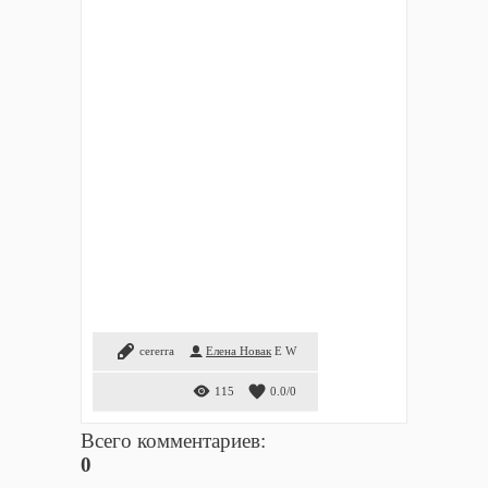
cererra
Елена Новак
E
W
115
0.0
/
0
Всего комментариев
:
0