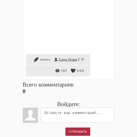
cererra
Елена Новак
E
W
163
0.0
/
0
Всего комментариев
:
0
Войдите:
ОТПРАВИТЬ