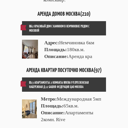
АРЕНДА ДОМОВ МОСКВА(210)
ID62 КРАСИВЫЙ ДОМ С КАМИНОМ В НЕМЧИНОВКЕ РЯДОМ С
МОСКВОЙ
Адрес:
Немчиновка 6км
Площадь:
180кв.м.
Описание:
Аренда кра
АРЕНДА КВАРТИР ПОСУТОЧНО МОСКВА(97)
ID13 АПАРТАМЕНТЫ 2 КОМНАТЫ RIVERA УЛ.ПРЕСНЕНСКАЯ
НАБЕРЕЖНАЯ Д.12 БАШНЯ ФЕДЕРАЦИЯ ЦАО МОСКВА
Метро:
Международная 5мп
Площадь:
65кв.м.
Описание:
Апартаменты
2комн. Rive