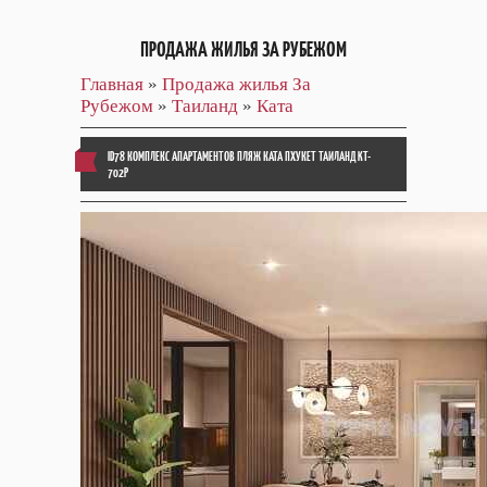
ПРОДАЖА ЖИЛЬЯ ЗА РУБЕЖОМ
Главная
»
Продажа жилья За
Рубежом
»
Таиланд
»
Ката
ID78 КОМПЛЕКС АПАРТАМЕНТОВ ПЛЯЖ КАТА ПХУКЕТ ТАИЛАНД KT-
702P