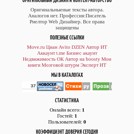
ОРИГИНАЛЬНЫЙ ДИЗАЙН И КОНТЕНТ-АВТОРСТВО
Оригинальныеные тексты автора.
Аналогов нет. Профессия:Писатель
Риелтор Web Дизайнер. Все права
защищены
ПОЛЕЗНЫЕ ССЫЛКИ
Move.ru
Циан
Avito
DZEN
Автор
ИТ
Аккаунт
t.me
Бизнес акаунт
Недвижимость ОК
Автор на boosty
Мои
книги
Мозговой штурм
Эксперт ИТ
МЫ В КАТАЛОГАХ
СТАТИСТИКА
Онлайн всего:
1
Гостей:
1
Пользователей:
0
КОЭФФИЦИЭНТ ДОВЕРИЯ СЕГОДНЯ