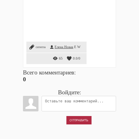
cererra
Елена Новак
E
W
65
0.0
/
0
Всего комментариев
:
0
Войдите:
ОТПРАВИТЬ