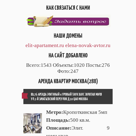
КАК СВЯЗАТЬСЯ С НАМИ
НАШИ ДОМЕНЫ
elit-apartament.ru
elena-novak-avtor.ru
НА САЙТ ДОБАВЛЕНО
Всего:1543 Объекты:1020 Посты:276
Фото:247
АРЕНДА КВАРТИР МОСКВА(288)
ID176 АРЕНДА ЭЛИТННЫЙ 4 УРОВЫЙ ТАУН ХАУС ЗОЛОТАЯ МИЛЯ
УЛ.1-Й ЗАЧАТЬЕВСКИЙ ПЕРЕУЛОК Д.10 ЦАО МОСКВА
Метро:
Кропоткинская 5мп
Площадь:
500 кв.м.
Описание:
Элит. 9
комн.квар.