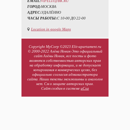
EMAIL:
VIPELIT@BK.RU
ГОРОД:
МОСКВА
АДРЕС:
УДАЛЁННО
ЧАСЫ РАБОТЫ:
С 10-00 ДО 22-00
Location in google Maps
Copyright MyCorp ©2023 Elit-apartament.ru
© 2000-2022 Алёна Новак-Это официальный
сайт Алёны Новак, все посты и фото
являются собственностью авторских прав
на обработку информации, и не допускает
копирования в коммерческих целях, без
официально согласия администратора
сайта. Наши тексты эксклюзивны и аналогов
нет. См о защите авторских прав.
Сайт создан в системе
uCoz