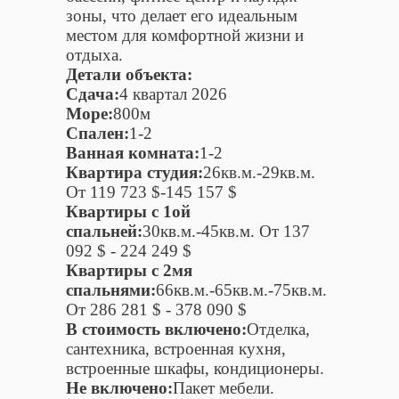
зоны, что делает его идеальным
местом для комфортной жизни и
отдыха.
Детали объекта:
Сдача:
4 квартал 2026
Море:
800м
Спален:
1-2
Ванная комната:
1-2
Квартира студия:
26кв.м.-29кв.м.
От 119 723 $-145 157 $
Квартиры c 1ой
спальней:
30кв.м.-45кв.м. От 137
092 $ - 224 249 $
Квартиры c 2мя
спальнями:
66кв.м.-65кв.м.-75кв.м.
От 286 281 $ - 378 090 $
В стоимость включено:
Отделка,
сантехника, встроенная кухня,
встроенные шкафы, кондиционеры.
Не включено:
Пакет мебели.