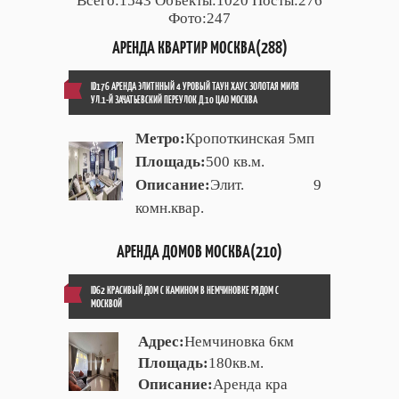
Всего:1543 Объекты:1020 Посты:276
Фото:247
АРЕНДА КВАРТИР МОСКВА(288)
ID176 АРЕНДА ЭЛИТННЫЙ 4 УРОВЫЙ ТАУН ХАУС ЗОЛОТАЯ МИЛЯ
УЛ.1-Й ЗАЧАТЬЕВСКИЙ ПЕРЕУЛОК Д.10 ЦАО МОСКВА
Метро:
Кропоткинская 5мп
Площадь:
500 кв.м.
Описание:
Элит. 9
комн.квар.
АРЕНДА ДОМОВ МОСКВА(210)
ID62 КРАСИВЫЙ ДОМ С КАМИНОМ В НЕМЧИНОВКЕ РЯДОМ С
МОСКВОЙ
Адрес:
Немчиновка 6км
Площадь:
180кв.м.
Описание:
Аренда кра