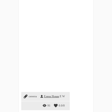
cererra
Елена Новак
E
W
91
0.0
/
0