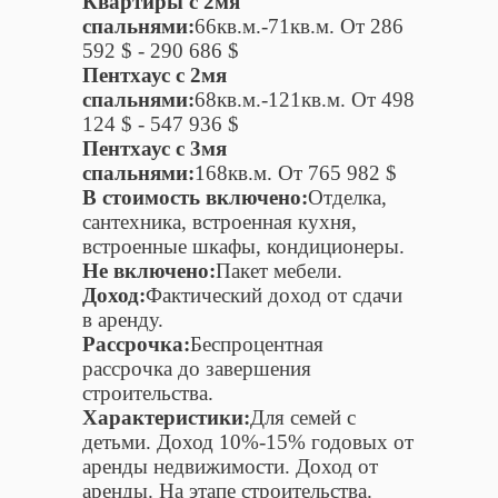
Квартиры c 2мя
спальнями:
66кв.м.-71кв.м. От 286
592 $ - 290 686 $
Пентхаус c 2мя
спальнями:
68кв.м.-121кв.м. От 498
124 $ - 547 936 $
Пентхаус c 3мя
спальнями:
168кв.м. От 765 982 $
В стоимость включено:
Отделка,
сантехника, встроенная кухня,
встроенные шкафы, кондиционеры.
Не включено:
Пакет мебели.
Доход:
Фактический доход от сдачи
в аренду.
Рассрочка:
Беспроцентная
рассрочка до завершения
строительства.
Характеристики:
Для семей с
детьми. Доход 10%-15% годовых от
аренды недвижимости. Доход от
аренды. На этапе строительства.