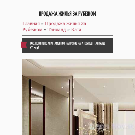
ПРОДАЖА ЖИЛЬЯ ЗА РУБЕЖОМ
Главная
»
Продажа жилья За
Рубежом
»
Таиланд
»
Ката
ID71 КОМПЛЕКС АПАРТАМЕНТОВ НА ПЛЯЖЕ КАТА ПХУКЕЕТ ТАИЛАНД
KT-703P