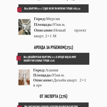
ID19 КВАРТИРА 2+1 ТЕДЖЕ МЕЗИТЛИ МЕРОСИН ТУРЦИЯ 186119
Город:
Мерсин
Площадь:
95кв.м.
Описание:
Новый проект
кварт. 2+1 М
АРЕНДА ЗА РУБЕЖОМ(251)
ID19 ДИЗАЙНЕРСКАЯ КВАРТИРЫ 2+1 В АРЕНДУ ВИД НА МОРЕ
МАХМУТЛАР АЛАНЬЯ ТУРЦИЯ 2706
Город:
Алания
Площадь:
95кв.м.
Описание:
Дизайн.кварт. 2+1
в аре
ОТ ЭКСПЕРТА (276)
ID82 МАТЕМАТИКА СВОБОДЫ И ПОЭЗИЯ КВАДРАТНЫХ МЕТРОВ