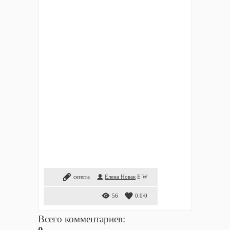
cererra
Елена Новак
E
W
56
0.0
/
0
Всего комментариев
: