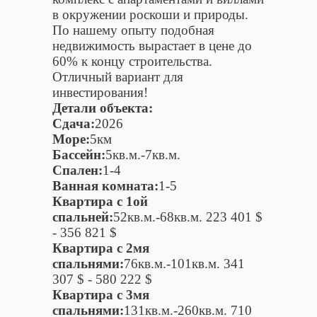
в окружении роскоши и природы.
По нашему опыту подобная
недвижимость вырастает в цене до
60% к концу строительства.
Отличный вариант для
инвестирования!
Детали объекта:
Сдача:
2026
Море:
5км
Бассейн:
5кв.м.-7кв.м.
Спален:
1-4
Ванная комната:
1-5
Квартира c 1ой
спальней:
52кв.м.-68кв.м. 223 401 $
- 356 821 $
Квартира c 2мя
спальнями:
76кв.м.-101кв.м. 341
307 $ - 580 222 $
Квартира c 3мя
спальнями:
131кв.м.-260кв.м. 710