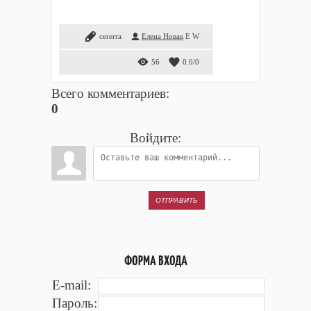
cererra
Елена Новак
E
W
56
0.0
/
0
Всего комментариев
:
0
Войдите:
ОТПРАВИТЬ
ФОРМА ВХОДА
E-mail:
Пароль: