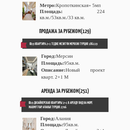
Метро:
Кропоткинская» 5мп
Площадь:
224
кв.м./53кв.м./33 кв.м.
ПРОДАЖА ЗА РУБЕЖОМ(129)
ID19 КВАРТИРА 2+1 ТЕДЖЕ МЕЗИТЛИ МЕРОСИН ТУРЦИЯ 186119
Город:
Мерсин
Площадь:
95кв.м.
Описание:
Новый проект
кварт. 2+1 М
АРЕНДА ЗА РУБЕЖОМ(251)
ID19 ДИЗАЙНЕРСКАЯ КВАРТИРЫ 2+1 В АРЕНДУ ВИД НА МОРЕ
МАХМУТЛАР АЛАНЬЯ ТУРЦИЯ 2706
Город:
Алания
Площадь:
95кв.м.