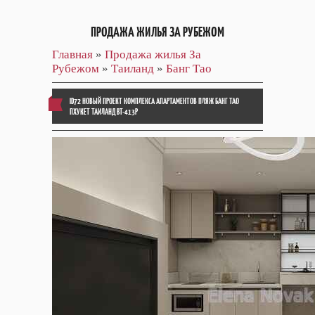
ПРОДАЖА ЖИЛЬЯ ЗА РУБЕЖОМ
Главная
»
Продажа жилья За
Рубежом
»
Таиланд
»
Банг Тао
ID72 НОВЫЙ ПРОЕКТ КОМПЛЕКСА АПАРТАМЕНТОВ ПЛЯЖ БАНГ ТАО
ПХУКЕТ ТАИЛАНД BT-413P