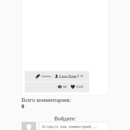
cererra
Елена Новак
E
W
66
0.0
/
0
Всего комментариев
:
0
Войдите: