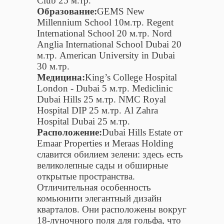
Club 25 м.тр.
Образование:
GEMS New
Millennium School 10м.тр. Regent
International School 20 м.тр. Nord
Anglia International School Dubai 20
м.тр. American University in Dubai
30 м.тр.
Медицина:
King’s College Hospital
London - Dubai 5 м.тр. Mediclinic
Dubai Hills 25 м.тр. NMC Royal
Hospital DIP 25 м.тр. Al Zahra
Hospital Dubai 25 м.тр.
Расположение:
Dubai Hills Estate от
Emaar Properties и Meraas Holding
славится обилием зелени: здесь есть
великолепные сады и обширные
открытые пространства.
Отличительная особенность
комьюнити элегантный дизайн
кварталов. Они расположены вокруг
18-луночного поля для гольфа, что