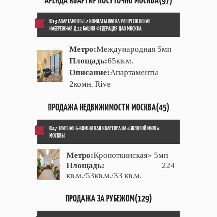
АРЕНДА КВАРТИР ПОСУТОЧНО МОСКВА(97)
ID13 АПАРТАМЕНТЫ 2 КОМНАТЫ RIVERA УЛ.ПРЕСНЕНСКАЯ
НАБЕРЕЖНАЯ Д.12 БАШНЯ ФЕДЕРАЦИЯ ЦАО МОСКВА
Метро:
Международная 5мп
Площадь:
65кв.м.
Описание:
Апартаменты
2комн. Rive
ПРОДАЖА НЕДВИЖИМОСТИ МОСКВА(45)
ID47 ЭЛИТНАЯ 6-КОМНАТНАЯ КВАРТИРА НА «ЗОЛОТОЙ МИЛЕ»
МОСКВЫ
Метро:
Кропоткинская» 5мп
Площадь:
224
кв.м./53кв.м./33 кв.м.
ПРОДАЖА ЗА РУБЕЖОМ(129)