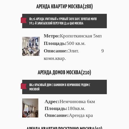
АРЕНДА КВАРТИР МОСКВА(288)
ID176 АРЕНДА ЭЛИТННЫЙ 4 УРОВЫЙ ТАУН ХАУС ЗОЛОТАЯ МИЛЯ
УЛ.1-Й ЗАЧАТЬЕВСКИЙ ПЕРЕУЛОК Д.10 ЦАО МОСКВА
Метро:
Кропоткинская 5мп
Площадь:
500 кв.м.
Описание:
Элит. 9
комн.квар.
АРЕНДА ДОМОВ МОСКВА(210)
ID62 КРАСИВЫЙ ДОМ С КАМИНОМ В НЕМЧИНОВКЕ РЯДОМ С
МОСКВОЙ
Адрес:
Немчиновка 6км
Площадь:
180кв.м.
Описание:
Аренда кра