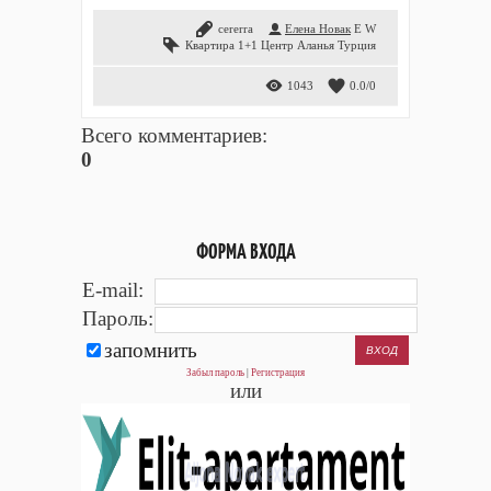
cererra
Елена Новак
E
W
Квартира 1+1 Центр Аланья Турция
1043
0.0
/
0
Всего комментариев
:
0
ФОРМА ВХОДА
E-mail:
Пароль:
запомнить
Забыл пароль
|
Регистрация
или