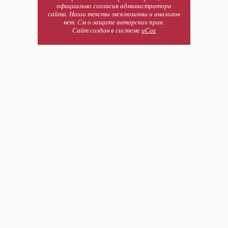
официально согласия администратора
сайта. Наши тексты эксклюзивны и аналогов
нет. См о защите авторских прав.
Сайт создан в системе
uCoz