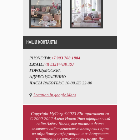
НАШИ КОНТАКТЫ
PHONE:
ТФ:
+7 903 708 1884
EMAIL:
VIPELIT@BK.RU
ГОРОД:
МОСКВА
АДРЕС:
УДАЛЁННО
ЧАСЫ РАБОТЫ:
С 10-00 ДО 22-00
Location in google Maps
Copyright MyCorp ©2023 Elit-apartament.ru
© 2000-2022 Алёна Новак-Это официальный
сайт Алёны Новак, все посты и фото
являются собственностью авторских прав
на обработку информации, и не допускает
копирования в коммерческих целях, без