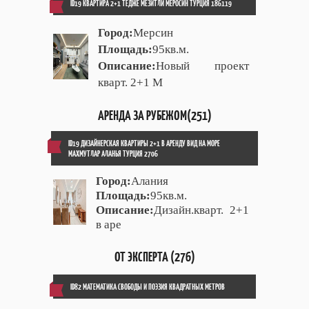
ID19 КВАРТИРА 2+1 ТЕДЖЕ МЕЗИТЛИ МЕРОСИН ТУРЦИЯ 186119
Город:
Мерсин
Площадь:
95кв.м.
Описание:
Новый проект
кварт. 2+1 М
АРЕНДА ЗА РУБЕЖОМ(251)
ID19 ДИЗАЙНЕРСКАЯ КВАРТИРЫ 2+1 В АРЕНДУ ВИД НА МОРЕ
МАХМУТЛАР АЛАНЬЯ ТУРЦИЯ 2706
Город:
Алания
Площадь:
95кв.м.
Описание:
Дизайн.кварт. 2+1
в аре
ОТ ЭКСПЕРТА (276)
ID82 МАТЕМАТИКА СВОБОДЫ И ПОЭЗИЯ КВАДРАТНЫХ МЕТРОВ