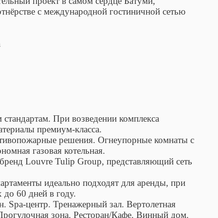
ельный проект в самом сердце Батуми,
тнёрстве с международной гостиничной сетью
а
 стандартам. При возведении комплекса
атериалы премиум-класса.
тивопожарные решения. Огнеупорные комнаты с
ономная газовая котельная.
бренд Louvre Tulip Group, представляющий сеть
артаменты идеально подходят для аренды, при
 до 60 дней в году.
. Spa-центр. Тренажерный зал. Вертолетная
 Прогулочная зона. Ресторан/Кафе. Винный дом.