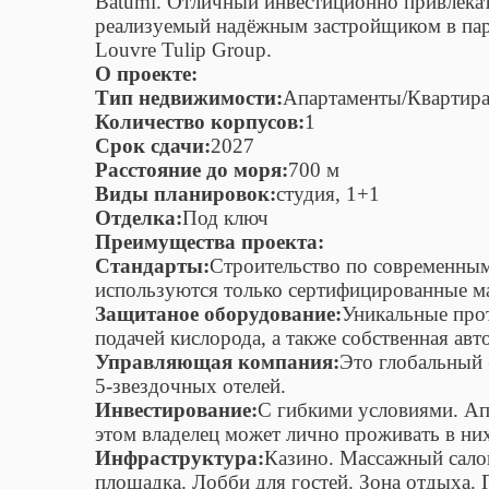
Batumi. Отличный инвестиционно привлекат
реализуемый надёжным застройщиком в пар
Louvre Tulip Group.
О проекте:
Тип недвижимости:
Апартаменты/Квартир
Количество корпусов:
1
Срок сдачи:
2027
Расстояние до моря:
700 м
Виды планировок:
студия, 1+1
Отделка:
Под ключ
Преимущества проекта:
Стандарты:
Строительство по современным
используются только сертифицированные м
Защитаное оборудование:
Уникальные про
подачей кислорода, а также собственная авт
Управляющая компания:
Это глобальный 
5-звездочных отелей.
Инвестирование:
С гибкими условиями. Ап
этом владелец может лично проживать в них
Инфраструктура:
Казино. Массажный салон
площадка. Лобби для гостей. Зона отдыха.