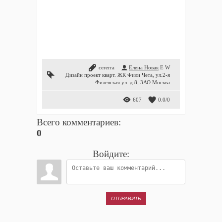
cererra
Елена Новак
E
W
Дизайн проект кварт. ЖК Фили Чета
,
ул.2-я
Филевская ул. д.8
,
ЗАО Москва
607
0.0
/
0
Всего комментариев
:
0
Войдите:
ОТПРАВИТЬ