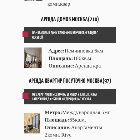
комн.квар.
АРЕНДА ДОМОВ МОСКВА(210)
ID62 КРАСИВЫЙ ДОМ С КАМИНОМ В НЕМЧИНОВКЕ РЯДОМ С
МОСКВОЙ
Адрес:
Немчиновка 6км
Площадь:
180кв.м.
Описание:
Аренда кра
АРЕНДА КВАРТИР ПОСУТОЧНО МОСКВА(97)
ID13 АПАРТАМЕНТЫ 2 КОМНАТЫ RIVERA УЛ.ПРЕСНЕНСКАЯ
НАБЕРЕЖНАЯ Д.12 БАШНЯ ФЕДЕРАЦИЯ ЦАО МОСКВА
Метро:
Международная 5мп
Площадь:
65кв.м.
Описание:
Апартаменты
2комн. Rive