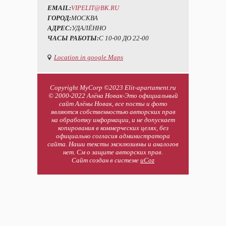
EMAIL:
VIPELIT@BK.RU
ГОРОД:
МОСКВА
АДРЕС:
УДАЛЁННО
ЧАСЫ РАБОТЫ:
С 10-00 ДО 22-00
Location in google Maps
Copyright MyCorp ©2023 Elit-apartament.ru
© 2000-2022 Алёна Новак-Это официальный
сайт Алёны Новак, все посты и фото
являются собственностью авторских прав
на обработку информации, и не допускает
копирования в коммерческих целях, без
официально согласия администратора
сайта. Наши тексты эксклюзивны и аналогов
нет. См о защите авторских прав.
Сайт создан в системе
uCoz