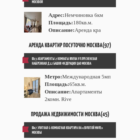
МОСКВОЙ
Адрес:
Немчиновка 6км
Площадь:
180кв.м.
Описание:
Аренда кра
АРЕНДА КВАРТИР ПОСУТОЧНО МОСКВА(97)
ID13 АПАРТАМЕНТЫ 2 КОМНАТЫ RIVERA УЛ.ПРЕСНЕНСКАЯ
НАБЕРЕЖНАЯ Д.12 БАШНЯ ФЕДЕРАЦИЯ ЦАО МОСКВА
Метро:
Международная 5мп
Площадь:
65кв.м.
Описание:
Апартаменты
2комн. Rive
ПРОДАЖА НЕДВИЖИМОСТИ МОСКВА(45)
ID47 ЭЛИТНАЯ 6-КОМНАТНАЯ КВАРТИРА НА «ЗОЛОТОЙ МИЛЕ»
МОСКВЫ