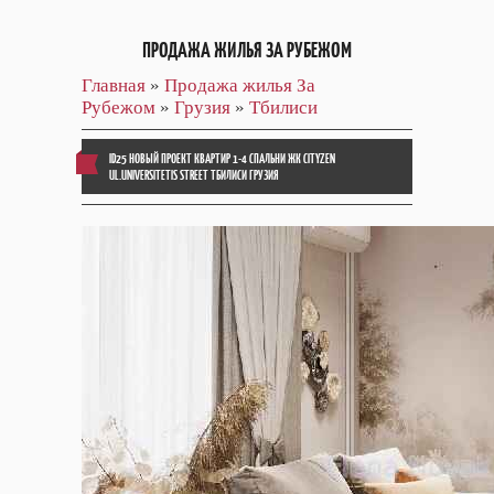
ПРОДАЖА ЖИЛЬЯ ЗА РУБЕЖОМ
Главная
»
Продажа жилья За
Рубежом
»
Грузия
»
Тбилиси
ID25 НОВЫЙ ПРОЕКТ КВАРТИР 1-4 СПАЛЬНИ ЖК CITYZEN
UL.UNIVERSITETIS STREET ТБИЛИСИ ГРУЗИЯ