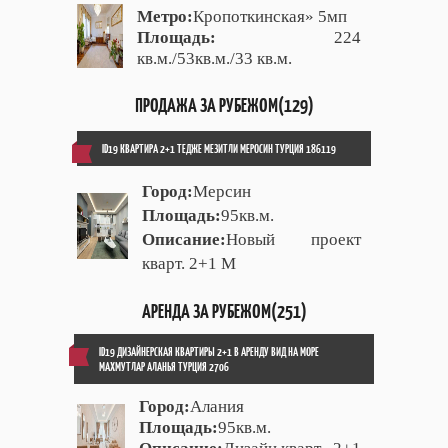
Метро:
Кропоткинская» 5мп
Площадь:
224
кв.м./53кв.м./33 кв.м.
ПРОДАЖА ЗА РУБЕЖОМ(129)
ID19 КВАРТИРА 2+1 ТЕДЖЕ МЕЗИТЛИ МЕРОСИН ТУРЦИЯ 186119
Город:
Мерсин
Площадь:
95кв.м.
Описание:
Новый проект
кварт. 2+1 М
АРЕНДА ЗА РУБЕЖОМ(251)
ID19 ДИЗАЙНЕРСКАЯ КВАРТИРЫ 2+1 В АРЕНДУ ВИД НА МОРЕ
МАХМУТЛАР АЛАНЬЯ ТУРЦИЯ 2706
Город:
Алания
Площадь:
95кв.м.