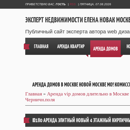
ПРИВЕТСТВУЮ ВАС
,
ГОСТЬ
|
RSS
|
ПЯТНИЦА, 07.08.2026
ЭКСПЕРТ НЕДВИЖИМОСТИ ЕЛЕНА НОВАК МОСК
Публичный сайт эксперта автора web диз
ГЛАВНАЯ
АРЕНДА КВАРТИР
Н
АРЕНДА ДОМОВ
АРЕНДА ДОМОВ В МОСКВЕ НОВОЙ МОСКВЕ МО! КОМИСС
Главная
»
Аренда vip домов длительно в Москве
Черничн.поля
ID180 АРЕНДА ЭЛИТНЫЙ НОВЫЙ 4 ЭТАЖНЫЙ КИРПИЧН