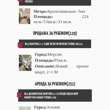
МОСКВЫ
Метро:
Кропоткинская» 5мп
Площадь:
224
кв.м./53кв.м./33 кв.м.
ПРОДАЖА ЗА РУБЕЖОМ(129)
ID19 КВАРТИРА 2+1 ТЕДЖЕ МЕЗИТЛИ МЕРОСИН ТУРЦИЯ 186119
Город:
Мерсин
Площадь:
95кв.м.
Описание:
Новый проект
кварт. 2+1 М
АРЕНДА ЗА РУБЕЖОМ(251)
ID19 ДИЗАЙНЕРСКАЯ КВАРТИРЫ 2+1 В АРЕНДУ ВИД НА МОРЕ
МАХМУТЛАР АЛАНЬЯ ТУРЦИЯ 2706
Город:
Алания