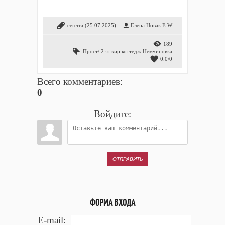
cererra
(25.07.2025)
Елена Новак
E
W
189
Прост/ 2 эт.кир.коттедж Немчиновка
0.0
/
0
Всего комментариев
:
0
Войдите:
ОТПРАВИТЬ
ФОРМА ВХОДА
E-mail: