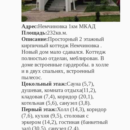
Адрес:
Немчиновка 1км МКАД
Площадь:
232кв.м.
Описание:
Просторный 2 этажный
кирпичный коттедж Немчиновка .
Новый дом мало сдавался. Коттедж
полностью отделан, меблирован. В
доме встроенные гардеробы. в холле
и в двух спальнях, встроенный
пылесос.
Цокольный этаж:
Сауна (5,7),
душевая, комната отдыха(11,2),
кладовая (7,4), коридор (20,1),
котельная (5,6), санузел (3,8).
Первый этаж:
Холл (14,3), коридор
(7,6), кухня (9,5), столовая с
эркером (14,2), гостиная (банкетный
зал) (30,5), санузел (2,4).