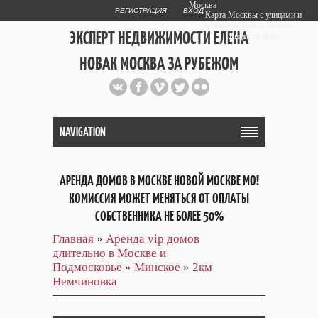
Москва
РЕГИСТРАЦИЯ
ВХОД
Карта Москвы с улицами и
номерами домов онлайн —
ЭКСПЕРТ НЕДВИЖИМОСТИ ЕЛЕНА
Яндекс.Карты
НОВАК МОСКВА ЗА РУБЕЖОМ
Публичный сайт эксперта автора
web дизайнера
+7 903 708 1884
NAVIGATION
АРЕНДА ДОМОВ В МОСКВЕ НОВОЙ МОСКВЕ МО!
КОМИССИЯ МОЖЕТ МЕНЯТЬСЯ ОТ ОПЛАТЫ
СОБСТВЕННИКА НЕ БОЛЕЕ 50%
Главная
»
Аренда vip домов
длительно в Москве и
Подмосковье
»
Минское
»
2км
Немчиновка