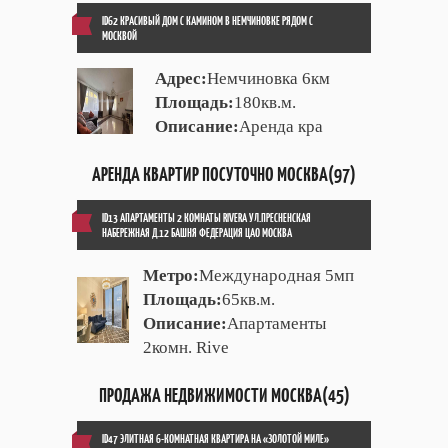
ID62 КРАСИВЫЙ ДОМ С КАМИНОМ В НЕМЧИНОВКЕ РЯДОМ С
МОСКВОЙ
Адрес:
Немчиновка 6км
Площадь:
180кв.м.
Описание:
Аренда кра
АРЕНДА КВАРТИР ПОСУТОЧНО МОСКВА(97)
ID13 АПАРТАМЕНТЫ 2 КОМНАТЫ RIVERA УЛ.ПРЕСНЕНСКАЯ
НАБЕРЕЖНАЯ Д.12 БАШНЯ ФЕДЕРАЦИЯ ЦАО МОСКВА
Метро:
Международная 5мп
Площадь:
65кв.м.
Описание:
Апартаменты
2комн. Rive
ПРОДАЖА НЕДВИЖИМОСТИ МОСКВА(45)
ID47 ЭЛИТНАЯ 6-КОМНАТНАЯ КВАРТИРА НА «ЗОЛОТОЙ МИЛЕ»