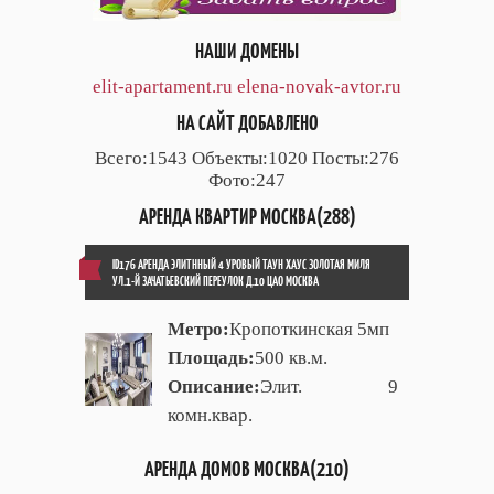
НАШИ ДОМЕНЫ
elit-apartament.ru
elena-novak-avtor.ru
НА САЙТ ДОБАВЛЕНО
Всего:1543 Объекты:1020 Посты:276
Фото:247
АРЕНДА КВАРТИР МОСКВА(288)
ID176 АРЕНДА ЭЛИТННЫЙ 4 УРОВЫЙ ТАУН ХАУС ЗОЛОТАЯ МИЛЯ
УЛ.1-Й ЗАЧАТЬЕВСКИЙ ПЕРЕУЛОК Д.10 ЦАО МОСКВА
Метро:
Кропоткинская 5мп
Площадь:
500 кв.м.
Описание:
Элит. 9
комн.квар.
АРЕНДА ДОМОВ МОСКВА(210)