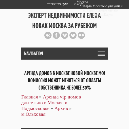
Москва
РЕГИСТРАЦИЯ
ВХОД
Карта Москвы с улицами и
номерами домов онлайн —
ЭКСПЕРТ НЕДВИЖИМОСТИ ЕЛЕНА
Яндекс.Карты
НОВАК МОСКВА ЗА РУБЕЖОМ
Публичный сайт эксперта автора
web дизайнера
+7 903 708 1884
NAVIGATION
АРЕНДА ДОМОВ В МОСКВЕ НОВОЙ МОСКВЕ МО!
КОМИССИЯ МОЖЕТ МЕНЯТЬСЯ ОТ ОПЛАТЫ
СОБСТВЕННИКА НЕ БОЛЕЕ 50%
Главная
»
Аренда vip домов
длительно в Москве и
Подмосковье
»
Архив
»
м.Ольховая