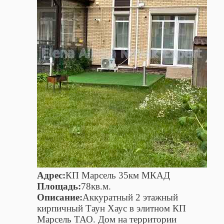
Адрес:
КП Марсель 35км МКАД
Площадь:
78кв.м.
Описание:
Аккуратный 2 этажный
кирпичный Таун Хаус в элитном КП
Марсель ТАО. Дом на территории