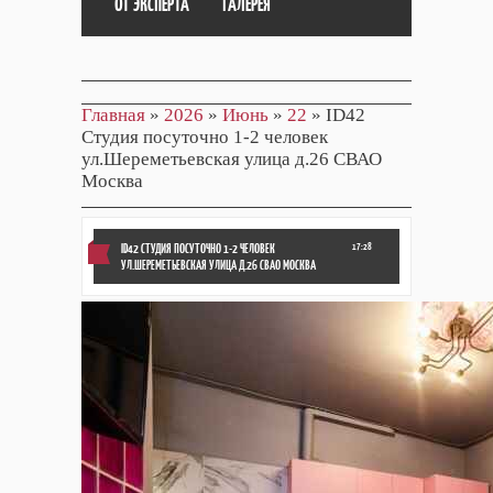
ОТ ЭКСПЕРТА
ГАЛЕРЕЯ
Главная
»
2026
»
Июнь
»
22
» ID42
Студия посуточно 1-2 человек
ул.Шереметьевская улица д.26 СВАО
Москва
ID42 СТУДИЯ ПОСУТОЧНО 1-2 ЧЕЛОВЕК
17:28
УЛ.ШЕРЕМЕТЬЕВСКАЯ УЛИЦА Д.26 СВАО МОСКВА