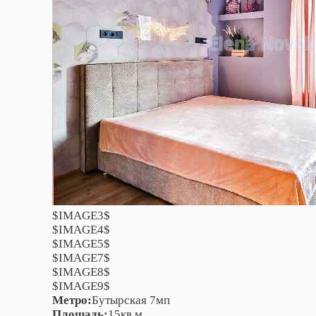
$IMAGE3$
$IMAGE4$
$IMAGE5$
$IMAGE7$
$IMAGE8$
$IMAGE9$
Метро:
Бутырская 7мп
Площадь:
15кв.м.