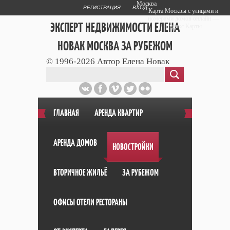
Москва
РЕГИСТРАЦИЯ
ВХОД
Карта Москвы с улицами и
номерами домов онлайн —
ЭКСПЕРТ НЕДВИЖИМОСТИ ЕЛЕНА
Яндекс.Карты
НОВАК МОСКВА ЗА РУБЕЖОМ
© 1996-2026 Автор Елена Новак
Публичный сайт эксперта автора web
дизайнера
+7 903 708 1884
ГЛАВНАЯ
АРЕНДА КВАРТИР
АРЕНДА ДОМОВ
НОВОСТРОЙКИ
ВТОРИЧНОЕ ЖИЛЬЁ
ЗА РУБЕЖОМ
ОФИСЫ ОТЕЛИ РЕСТОРАНЫ