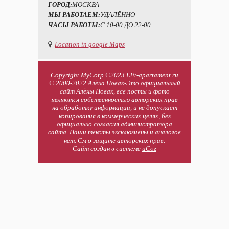
ГОРОД:
МОСКВА
МЫ РАБОТАЕМ:
УДАЛЁННО
ЧАСЫ РАБОТЫ:
С 10-00 ДО 22-00
Location in google Maps
Copyright MyCorp ©2023 Elit-apartament.ru
© 2000-2022 Алёна Новак-Это официальный
сайт Алёны Новак, все посты и фото
являются собственностью авторских прав
на обработку информации, и не допускает
копирования в коммерческих целях, без
официально согласия администратора
сайта. Наши тексты эксклюзивны и аналогов
нет. См о защите авторских прав.
Сайт создан в системе
uCoz