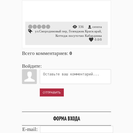
1
2
3
4
5
336
cererra
ул.Смородиновый пер
,
Геленджик Красн.край
,
Коттедж посуточно Кабардинка
0.0
/
0
Всего комментариев
:
0
Войдите:
ОТПРАВИТЬ
ФОРМА ВХОДА
E-mail: