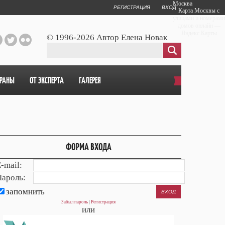
Москва
РЕГИСТРАЦИЯ
ВХОД
Карта Москвы с
улицами и номерами
домов онлайн —
Яндекс.Карты
© 1996-2026 Автор Елена Новак
ОРАНЫ
ОТ ЭКСПЕРТА
ГАЛЕРЕЯ
ФОРМА ВХОДА
-mail:
Пароль:
запомнить
Забыл пароль
|
Регистрация
или