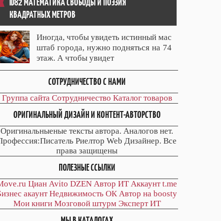
ID82 МАТЕМАТИКА СВОБОДЫ И ПОЭЗИЯ
КВАДРАТНЫХ МЕТРОВ
Иногда, чтобы увидеть истинный мас
штаб города, нужно подняться на 74
этаж. А чтобы увидет
СОТРУДНИЧЕСТВО С НАМИ
Группа сайта
Сотрудничество
Каталог товаров
ОРИГИНАЛЬНЫЙ ДИЗАЙН И КОНТЕНТ-АВТОРСТВО
Оригинальныеные тексты автора. Аналогов нет.
Профессия:Писатель Риелтор Web Дизайнер. Все
права защищены
ПОЛЕЗНЫЕ ССЫЛКИ
Move.ru
Циан
Avito
DZEN
Автор
ИТ
Аккаунт
t.me
Бизнес акаунт
Недвижимость ОК
Автор на boosty
Мои книги
Мозговой штурм
Эксперт ИТ
МЫ В КАТАЛОГАХ