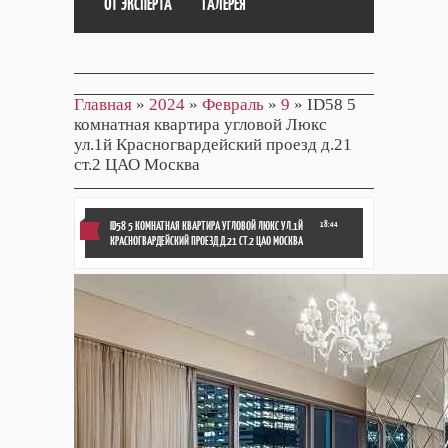
ОТ ЭКСПЕРТА
ГАЛЕРЕЯ
Главная
»
2024
»
Февраль
»
9
» ID58 5
комнатная квартира угловой Люкс
ул.1й Красногвардейский проезд д.21
ст.2 ЦАО Москва
ID58 5 КОМНАТНАЯ КВАРТИРА УГЛОВОЙ ЛЮКС УЛ.1Й
18:44
КРАСНОГВАРДЕЙСКИЙ ПРОЕЗД Д.21 СТ.2 ЦАО МОСКВА