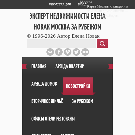
Москва
РЕГИСТРАЦИЯ
ВХОД
Карта Москвы с улицами и
номерами домов онлайн —
ЭКСПЕРТ НЕДВИЖИМОСТИ ЕЛЕНА
Яндекс.Карты
НОВАК МОСКВА ЗА РУБЕЖОМ
© 1996-2026 Автор Елена Новак
Публичный сайт эксперта автора web
дизайнера
+7 903 708 1884
ГЛАВНАЯ
АРЕНДА КВАРТИР
АРЕНДА ДОМОВ
НОВОСТРОЙКИ
ВТОРИЧНОЕ ЖИЛЬЁ
ЗА РУБЕЖОМ
ОФИСЫ ОТЕЛИ РЕСТОРАНЫ