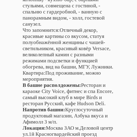
стульями, совмещена с гостиной, -
спальню с гардеробной, - ванную с
панорамным видом, - холл, гостевой
санузел.
Что запомнится:Отличный декор,
красивые картины со вкусом, статуя
полуобнажённой женщины с чашей-
светильником, красивый ковёр Versace,
великолепный камин с разными
режимами подсветки и функцией
обогрева, вид на башни, МГУ, Лужники.
Квартира:Под проживание, можно
мероприятия.
В башне располдожены:
Ресторан и
караоке City Voice, фитнес и спа Encore,
самый высокий клуб в мире Birds и
ресторан Русский, кафе Hudson Deli.
Напротив башни:
Круглосуточный
продуктовый магазин, Азбука вкуса и
Афимолл 3 м/п.
Локация:
Москва ЗАО м.Деловой центр
ул.1й Красногвардейский проезд