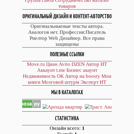
Группа сайта
Сотрудничество
Каталог
товаров
ОРИГИНАЛЬНЫЙ ДИЗАЙН И КОНТЕНТ-АВТОРСТВО
Оригинальныеные тексты автора.
Аналогов нет. Профессия:Писатель
Риелтор Web Дизайнер. Все права
защищены
ПОЛЕЗНЫЕ ССЫЛКИ
Move.ru
Циан
Avito
DZEN
Автор
ИТ
Аккаунт
t.me
Бизнес акаунт
Недвижимость ОК
Автор на boosty
Мои
книги
Мозговой штурм
Эксперт ИТ
МЫ В КАТАЛОГАХ
СТАТИСТИКА
Онлайн всего:
1