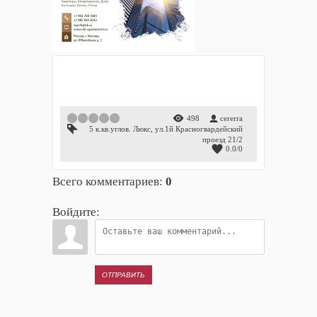
1
2
3
4
5
498
cererra
5 к.кв.углов. Люкс
,
ул.1й Красногвардейский
проезд 21/2
0.0
/
0
Всего комментариев
:
0
Войдите:
ОТПРАВИТЬ