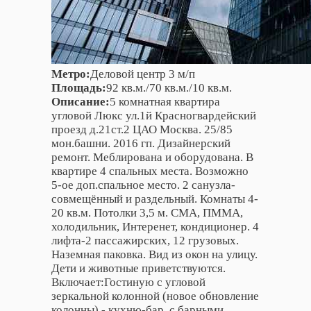
Метро:
Деловой центр 3 м/п
Площадь:
92 кв.м./70 кв.м./10 кв.м.
Описание:
5 комнатная квартира
угловой Люкс ул.1й Красногвардейский
проезд д.21ст.2 ЦАО Москва. 25/85
мон.башни. 2016 гп. Дизайнерский
ремонт. Меблирована и оборудована. В
квартире 4 спальных места. Возможно
5-ое доп.спальное место. 2 санузла-
совмещённый и раздельный. Комнаты 4-
20 кв.м. Потолки 3,5 м. СМА, ПММА,
холодильник, Интеренет, кондиционер. 4
лифта-2 пассажирских, 12 грузовых.
Наземная паковка. Вид из окон на улицу.
Дети и животные приветствуются.
Включает:Гостиную с угловой
зеркальной колонной (новое обновление
колонны) - кухню-бар, с барными