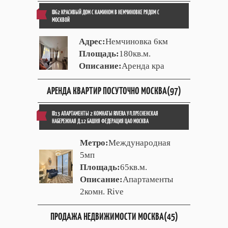
ID62 КРАСИВЫЙ ДОМ С КАМИНОМ В НЕМЧИНОВКЕ РЯДОМ С
МОСКВОЙ
Адрес:
Немчиновка 6км
Площадь:
180кв.м.
Описание:
Аренда кра
АРЕНДА КВАРТИР ПОСУТОЧНО МОСКВА(97)
ID13 АПАРТАМЕНТЫ 2 КОМНАТЫ RIVERA УЛ.ПРЕСНЕНСКАЯ
НАБЕРЕЖНАЯ Д.12 БАШНЯ ФЕДЕРАЦИЯ ЦАО МОСКВА
Метро:
Международная
5мп
Площадь:
65кв.м.
Описание:
Апартаменты
2комн. Rive
ПРОДАЖА НЕДВИЖИМОСТИ МОСКВА(45)