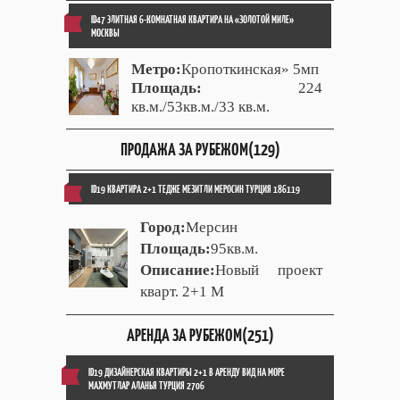
ID47 ЭЛИТНАЯ 6-КОМНАТНАЯ КВАРТИРА НА «ЗОЛОТОЙ МИЛЕ»
МОСКВЫ
Метро:
Кропоткинская» 5мп
Площадь:
224
кв.м./53кв.м./33 кв.м.
ПРОДАЖА ЗА РУБЕЖОМ(129)
ID19 КВАРТИРА 2+1 ТЕДЖЕ МЕЗИТЛИ МЕРОСИН ТУРЦИЯ 186119
Город:
Мерсин
Площадь:
95кв.м.
Описание:
Новый проект
кварт. 2+1 М
АРЕНДА ЗА РУБЕЖОМ(251)
ID19 ДИЗАЙНЕРСКАЯ КВАРТИРЫ 2+1 В АРЕНДУ ВИД НА МОРЕ
МАХМУТЛАР АЛАНЬЯ ТУРЦИЯ 2706