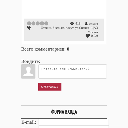
1
2
3
4
5
419
cererra
Отличн. 3 ком.кв. посут. ул.Сивцев
,
ЦАО
Москва
0.0
/
0
Всего комментариев
:
0
Войдите:
ОТПРАВИТЬ
ФОРМА ВХОДА
E-mail: