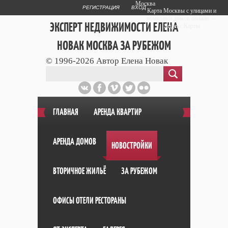
Москва
РЕГИСТРАЦИЯ
ВХОД
Карта Москвы с улицами и
номерами домов онлайн —
ЭКСПЕРТ НЕДВИЖИМОСТИ ЕЛЕНА
Яндекс.Карты
НОВАК МОСКВА ЗА РУБЕЖОМ
© 1996-2026 Автор Елена Новак
Публичный сайт эксперта автора web
дизайнера
+7 903 708 1884
ГЛАВНАЯ
АРЕНДА КВАРТИР
АРЕНДА ДОМОВ
НОВОСТРОЙКИ
ВТОРИЧНОЕ ЖИЛЬЁ
ЗА РУБЕЖОМ
ОФИСЫ ОТЕЛИ РЕСТОРАНЫ