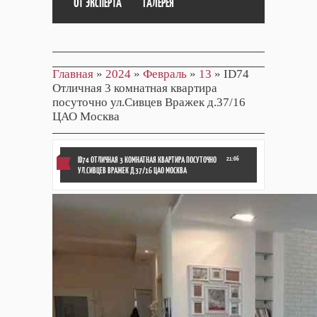
ОТ ЭКСПЕРТА
ГАЛЕРЕЯ
Главная
»
2024
»
Февраль
»
13
» ID74
Отличная 3 комнатная квартира
посуточно ул.Сивцев Вражек д.37/16
ЦАО Москва
ID74 ОТЛИЧНАЯ 3 КОМНАТНАЯ КВАРТИРА ПОСУТОЧНО
21:06
УЛ.СИВЦЕВ ВРАЖЕК Д.37/16 ЦАО МОСКВА