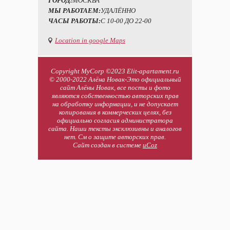
ГОРОД:
МОСКВА
МЫ РАБОТАЕМ:
УДАЛЁННО
ЧАСЫ РАБОТЫ:
С 10-00 ДО 22-00
Location in google Maps
Copyright MyCorp ©2023 Elit-apartament.ru
© 2000-2022 Алёна Новак-Это официальный
сайт Алёны Новак, все посты и фото
являются собственностью авторских прав
на обработку информации, и не допускает
копирования в коммерческих целях, без
официально согласия администратора
сайта. Наши тексты эксклюзивны и аналогов
нет. См о защите авторских прав.
Сайт создан в системе
uCoz