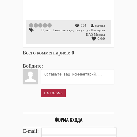
1
2
3
4
5
534
cererra
Прекр. 1 комт.кв. студ. посут.
,
ул.Плющиха
ЦАО Москва
0.0
/
0
Всего комментариев
:
0
Войдите:
ОТПРАВИТЬ
ФОРМА ВХОДА
E-mail: