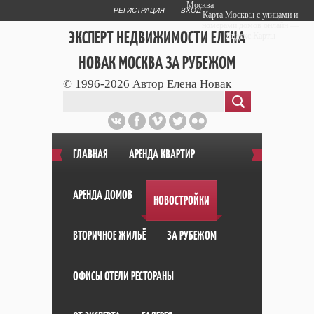
Москва
РЕГИСТРАЦИЯ
ВХОД
Карта Москвы с улицами и
номерами домов онлайн —
ЭКСПЕРТ НЕДВИЖИМОСТИ ЕЛЕНА
Яндекс.Карты
НОВАК МОСКВА ЗА РУБЕЖОМ
© 1996-2026 Автор Елена Новак
Публичный сайт эксперта автора web
дизайнера
+7 903 708 1884
ГЛАВНАЯ
АРЕНДА КВАРТИР
АРЕНДА ДОМОВ
НОВОСТРОЙКИ
ВТОРИЧНОЕ ЖИЛЬЁ
ЗА РУБЕЖОМ
ОФИСЫ ОТЕЛИ РЕСТОРАНЫ