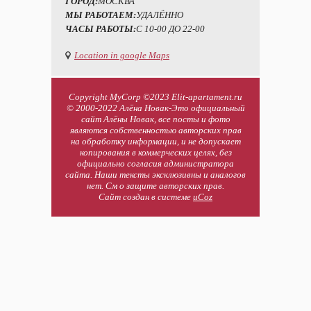
ГОРОД:
МОСКВА
МЫ РАБОТАЕМ:
УДАЛЁННО
ЧАСЫ РАБОТЫ:
С 10-00 ДО 22-00
Location in google Maps
Copyright MyCorp ©2023 Elit-apartament.ru
© 2000-2022 Алёна Новак-Это официальный
сайт Алёны Новак, все посты и фото
являются собственностью авторских прав
на обработку информации, и не допускает
копирования в коммерческих целях, без
официально согласия администратора
сайта. Наши тексты эксклюзивны и аналогов
нет. См о защите авторских прав.
Сайт создан в системе
uCoz