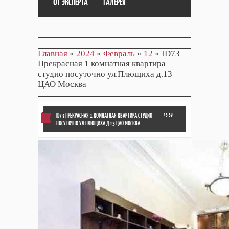
ОТ ЭКСПЕРТА
ГАЛЕРЕЯ
Главная
»
2024
»
Февраль
»
12
» ID73
Прекрасная 1 комнатная квартира
студио посуточно ул.Плющиха д.13
ЦАО Москва
ID73 ПРЕКРАСНАЯ 1 КОМНАТНАЯ КВАРТИРА СТУДИО
13:39
ПОСУТОЧНО УЛ.ПЛЮЩИХА Д.13 ЦАО МОСКВА