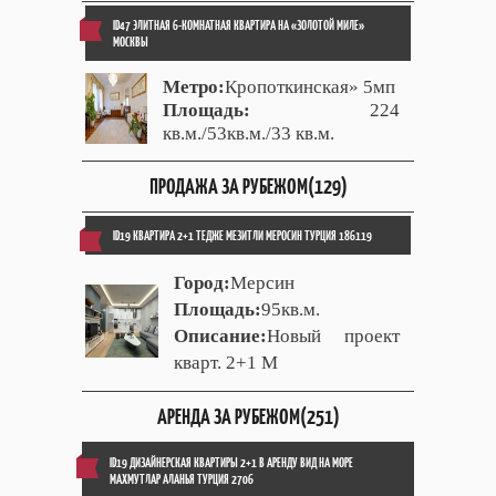
ID47 ЭЛИТНАЯ 6-КОМНАТНАЯ КВАРТИРА НА «ЗОЛОТОЙ МИЛЕ»
МОСКВЫ
Метро:
Кропоткинская» 5мп
Площадь:
224
кв.м./53кв.м./33 кв.м.
ПРОДАЖА ЗА РУБЕЖОМ(129)
ID19 КВАРТИРА 2+1 ТЕДЖЕ МЕЗИТЛИ МЕРОСИН ТУРЦИЯ 186119
Город:
Мерсин
Площадь:
95кв.м.
Описание:
Новый проект
кварт. 2+1 М
АРЕНДА ЗА РУБЕЖОМ(251)
ID19 ДИЗАЙНЕРСКАЯ КВАРТИРЫ 2+1 В АРЕНДУ ВИД НА МОРЕ
МАХМУТЛАР АЛАНЬЯ ТУРЦИЯ 2706