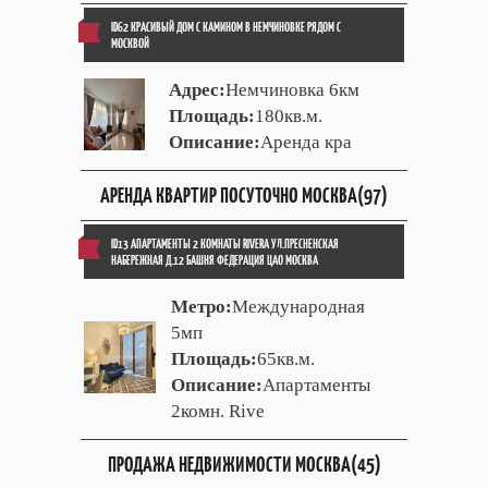
ID62 КРАСИВЫЙ ДОМ С КАМИНОМ В НЕМЧИНОВКЕ РЯДОМ С
МОСКВОЙ
Адрес:
Немчиновка 6км
Площадь:
180кв.м.
Описание:
Аренда кра
АРЕНДА КВАРТИР ПОСУТОЧНО МОСКВА(97)
ID13 АПАРТАМЕНТЫ 2 КОМНАТЫ RIVERA УЛ.ПРЕСНЕНСКАЯ
НАБЕРЕЖНАЯ Д.12 БАШНЯ ФЕДЕРАЦИЯ ЦАО МОСКВА
Метро:
Международная
5мп
Площадь:
65кв.м.
Описание:
Апартаменты
2комн. Rive
ПРОДАЖА НЕДВИЖИМОСТИ МОСКВА(45)