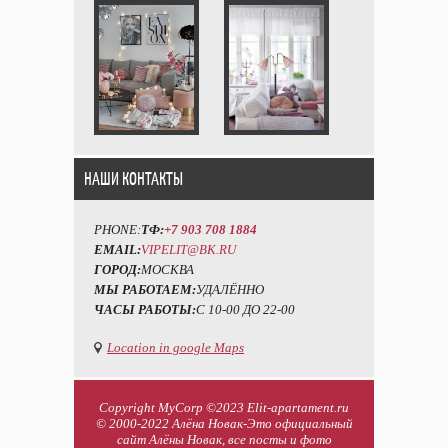
НАШИ КОНТАКТЫ
PHONE:
ТФ:
+7 903 708 1884
EMAIL:
VIPELIT@BK.RU
ГОРОД:
МОСКВА
МЫ РАБОТАЕМ:
УДАЛЁННО
ЧАСЫ РАБОТЫ:
С 10-00 ДО 22-00
Location in google Maps
Copyright MyCorp ©2023 Elit-apartament.ru
© 2000-2022 Алёна Новак-Это официальный
сайт Алёны Новак, все посты и фото