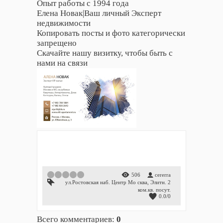
Опыт работы с 1994 года
Елена Новак|Ваш личный Эксперт
недвижимости
Копировать посты и фото категорически
запрещено
Скачайте нашу визитку, чтобы быть с
нами на связи
1
2
3
4
5
506
cererra
ул.Ростовская наб. Центр Мо сква
,
Элитн. 2
ком.кв. посут.
0.0
/
0
Всего комментариев
:
0