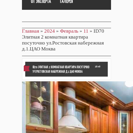
ОТ ЭКСПЕРТА
ГАЛЕРЕЯ
Главная
»
2024
»
Февраль
»
11
» ID70
Элитная 2 комнатная квартира
посуточно ул.Ростовская набережная
д.1.ЦАО Моква
ID70 ЭЛИТНАЯ 2 КОМНАТНАЯ КВАРТИРА ПОСУТОЧНО
20:40
УЛ.РОСТОВСКАЯ НАБЕРЕЖНАЯ Д.1.ЦАО МОКВА