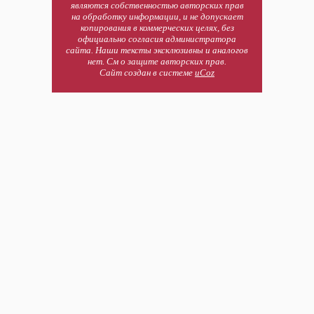
являются собственностью авторских прав
на обработку информации, и не допускает
копирования в коммерческих целях, без
официально согласия администратора
сайта. Наши тексты эксклюзивны и аналогов
нет. См о защите авторских прав.
Сайт создан в системе
uCoz