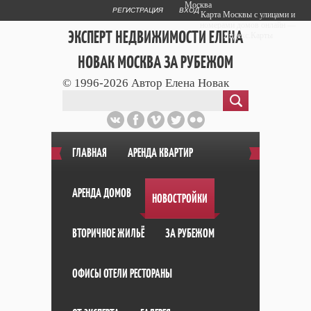
Москва
РЕГИСТРАЦИЯ
ВХОД
Карта Москвы с улицами и
номерами домов онлайн —
ЭКСПЕРТ НЕДВИЖИМОСТИ ЕЛЕНА
Яндекс.Карты
НОВАК МОСКВА ЗА РУБЕЖОМ
© 1996-2026 Автор Елена Новак
Публичный сайт эксперта автора web
дизайнера
+7 903 708 1884
ГЛАВНАЯ
АРЕНДА КВАРТИР
АРЕНДА ДОМОВ
НОВОСТРОЙКИ
ВТОРИЧНОЕ ЖИЛЬЁ
ЗА РУБЕЖОМ
ОФИСЫ ОТЕЛИ РЕСТОРАНЫ