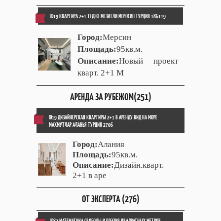
ID19 КВАРТИРА 2+1 ТЕДЖЕ МЕЗИТЛИ МЕРОСИН ТУРЦИЯ 186119
Город:
Мерсин
Площадь:
95кв.м.
Описание:
Новый проект
кварт. 2+1 М
АРЕНДА ЗА РУБЕЖОМ(251)
ID19 ДИЗАЙНЕРСКАЯ КВАРТИРЫ 2+1 В АРЕНДУ ВИД НА МОРЕ
МАХМУТЛАР АЛАНЬЯ ТУРЦИЯ 2706
Город:
Алания
Площадь:
95кв.м.
Описание:
Дизайн.кварт.
2+1 в аре
ОТ ЭКСПЕРТА (276)
ID82 МАТЕМАТИКА СВОБОДЫ И ПОЭЗИЯ КВАДРАТНЫХ МЕТРОВ