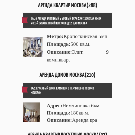
АРЕНДА КВАРТИР МОСКВА(288)
ID176 АРЕНДА ЭЛИТННЫЙ 4 УРОВЫЙ ТАУН ХАУС ЗОЛОТАЯ МИЛЯ
УЛ.1-Й ЗАЧАТЬЕВСКИЙ ПЕРЕУЛОК Д.10 ЦАО МОСКВА
Метро:
Кропоткинская 5мп
Площадь:
500 кв.м.
Описание:
Элит. 9
комн.квар.
АРЕНДА ДОМОВ МОСКВА(210)
ID62 КРАСИВЫЙ ДОМ С КАМИНОМ В НЕМЧИНОВКЕ РЯДОМ С
МОСКВОЙ
Адрес:
Немчиновка 6км
Площадь:
180кв.м.
Описание:
Аренда кра
АРЕНДА КВАРТИР ПОСУТОЧНО МОСКВА(97)