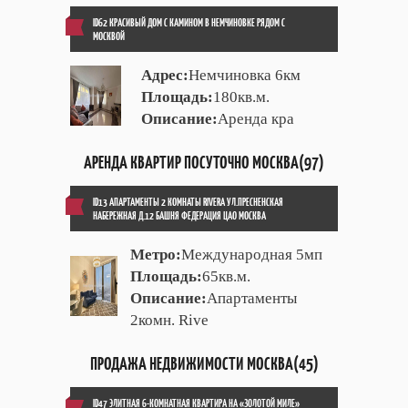
ID62 КРАСИВЫЙ ДОМ С КАМИНОМ В НЕМЧИНОВКЕ РЯДОМ С
МОСКВОЙ
Адрес:
Немчиновка 6км
Площадь:
180кв.м.
Описание:
Аренда кра
АРЕНДА КВАРТИР ПОСУТОЧНО МОСКВА(97)
ID13 АПАРТАМЕНТЫ 2 КОМНАТЫ RIVERA УЛ.ПРЕСНЕНСКАЯ
НАБЕРЕЖНАЯ Д.12 БАШНЯ ФЕДЕРАЦИЯ ЦАО МОСКВА
Метро:
Международная 5мп
Площадь:
65кв.м.
Описание:
Апартаменты
2комн. Rive
ПРОДАЖА НЕДВИЖИМОСТИ МОСКВА(45)
ID47 ЭЛИТНАЯ 6-КОМНАТНАЯ КВАРТИРА НА «ЗОЛОТОЙ МИЛЕ»