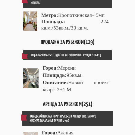
МОСКВЫ
Метро:
Кропоткинская» 5мп
Площадь:
224
кв.м./53кв.м./33 кв.м.
ПРОДАЖА ЗА РУБЕЖОМ(129)
ID19 КВАРТИРА 2+1 ТЕДЖЕ МЕЗИТЛИ МЕРОСИН ТУРЦИЯ 186119
Город:
Мерсин
Площадь:
95кв.м.
Описание:
Новый проект
кварт. 2+1 М
АРЕНДА ЗА РУБЕЖОМ(251)
ID19 ДИЗАЙНЕРСКАЯ КВАРТИРЫ 2+1 В АРЕНДУ ВИД НА МОРЕ
МАХМУТЛАР АЛАНЬЯ ТУРЦИЯ 2706
Город:
Алания