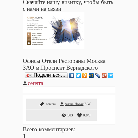
Скачайте нашу визитку, чтобы быть
с нами на связи
Офисы Отели Рестораны Москва
ЗАО м.Проспект Вернадского
Поделиться…
cererra
cererra
Алёна Новак
E
W
503
0.0
/
0
Всего комментариев
:
1