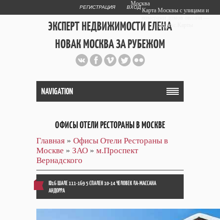
Москва
РЕГИСТРАЦИЯ
ВХОД
Карта Москвы с улицами и
номерами домов онлайн —
ЭКСПЕРТ НЕДВИЖИМОСТИ ЕЛЕНА
Яндекс.Карты
НОВАК МОСКВА ЗА РУБЕЖОМ
Публичный сайт эксперта автора
web дизайнера
+7 903 708 1884
NAVIGATION
ОФИСЫ ОТЕЛИ РЕСТОРАНЫ В МОСКВЕ
Главная
»
Офисы Отели Рестораны в
Москве
»
ЗАО
»
м.Проспект
Вернадского
ID16 ШАЛЕ 111-169 5 СПАЛЕН 10-14 ЧЕЛОВЕК ЛА-МАССАНА
АНДОРРА